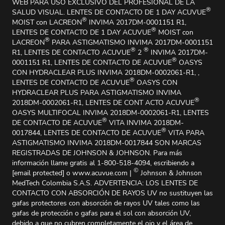
WEB PARA USO EXCLUSIVO DEL PROFESIONAL DE LA
®
SALUD VISUAL. LENTES DE CONTACTO DE 1 DAY ACUVUE
®
MOIST con LACREON
INVIMA 2017DM-0001151 R1,
®
LENTES DE CONTACTO DE 1 DAY ACUVUE
MOIST con
®
LACREON
PARA ASTIGMATISMO INVIMA 2017DM-0001151
®
®
R1, LENTES DE CONTACTO ACUVUE
2
INVIMA 2017DM-
®
0001151 R1, LENTES DE CONTACTO DE ACUVUE
OASYS
CON HYDRACLEAR PLUS INVIMA 2018DM-0002061-R1, ,
®
LENTES DE CONTACTO DE ACUVUE
OASYS CON
HYDRACLEAR PLUS PARA ASTIGMATISMO INVIMA
®
2018DM-0002061-R1, LENTES DE CONT ACTO ACUVUE
OASYS MULTIFOCAL INVIMA 2018DM-0002061-R1, LENTES
®
DE CONTACTO DE ACUVUE
VITA INVIMA 2018DM-
®
0017844, LENTES DE CONTACTO DE ACUVUE
VITA PARA
ASTIGMATISMO INVIMA 2018DM-0017844 SON MARCAS
REGISTRADAS DE JOHNSON & JOHNSON. Para más
información llame gratis al 1-800-518-4094, escribiendo a
©
[email protected]
o www.acuvue.com |
Johnson & Johnson
MedTech Colombia S.A.S. ADVERTENCIA: LOS LENTES DE
CONTACTO CON ABSORCIÓN DE RAYOS UV no sustituyen las
gafas protectores con absorción de rayos UV tales como las
gafas de protección o gafas para el sol con absorción UV,
debido a que no cubren completamente el ojo y el área de