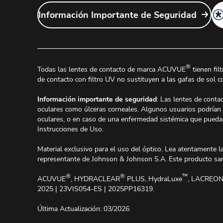
Información Importante de Seguridad
®
Todas las lentes de contacto de marca ACUVUE
tienen fil
de contacto con filtro UV no sustituyen a las gafas de sol 
Información importante de seguridad
: Las lentes de con
oculares como úlceras corneales. Algunos usuarios podrían e
oculares, o en caso de una enfermedad sistémica que pueda a
Instrucciones de Uso.
Material exclusivo para el uso del óptico. Lea atentamente la
representante de Johnson & Johnson S.A. Este producto sanit
®
®
™
ACUVUE
, HYDRACLEAR
PLUS, HydraLuxe
, LACREO
2025 | 23VIS054-ES | 2025PP16319.
Última Actualización: 03/2026