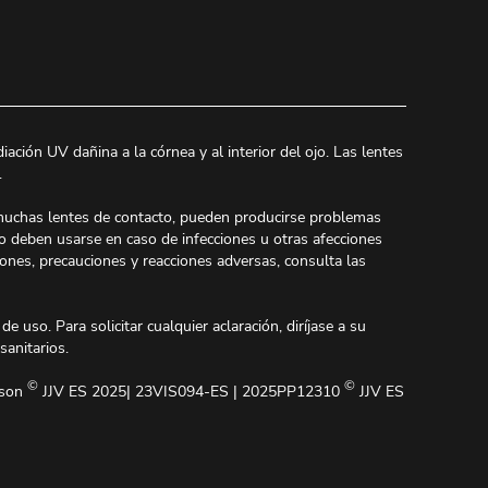
ación UV dañina a la córnea y al interior del ojo. Las lentes
.
muchas lentes de contacto, pueden producirse problemas
no deben usarse en caso de infecciones u otras afecciones
iones, precauciones y reacciones adversas, consulta las
 uso. Para solicitar cualquier aclaración, diríjase a su
sanitarios.
©
©
nson
JJV ES 2025| 23VIS094-ES | 2025PP12310
JJV ES