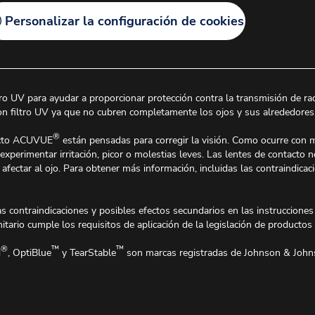
Personalizar la configuración de cookies
tro UV para ayudar a proporcionar protección contra la transmisión de radi
con filtro UV ya que no cubren completamente los ojos y sus alrededores
®
tacto ACUVUE
están pensadas para corregir la visión. Como ocurre con 
xperimentar irritación, picor o molestias leves. Las lentes de contacto 
fectar al ojo. Para obtener más información, incluidas las contraindicac
s contraindicaciones y posibles efectos secundarios en las instrucciones de
ario cumple los requisitos de aplicación de la legislación de productos 
®
™
™
N
, OptiBlue
y TearStable
son marcas registradas de Johnson & Joh