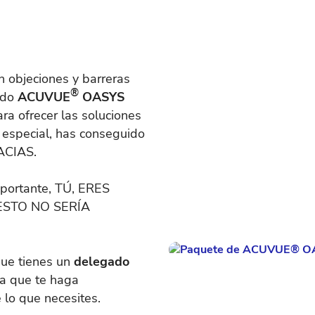
 objeciones y barreras
®
ido
ACUVUE
OASYS
ra ofrecer las soluciones
n especial, has conseguido
ACIAS.
mportante, TÚ, ERES
I ESTO NO SERÍA
 que tienes un
delegado
ra que te haga
 lo que necesites.