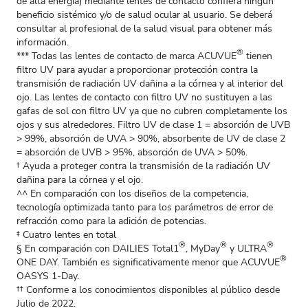
de alta energía) mediante lentes de contacto confiera ningún
beneficio sistémico y/o de salud ocular al usuario. Se deberá
consultar al profesional de la salud visual para obtener más
información.
®
*** Todas las lentes de contacto de marca ACUVUE
tienen
filtro UV para ayudar a proporcionar protección contra la
transmisión de radiación UV dañina a la córnea y al interior del
ojo. Las lentes de contacto con filtro UV no sustituyen a las
gafas de sol con filtro UV ya que no cubren completamente los
ojos y sus alrededores. Filtro UV de clase 1 = absorción de UVB
> 99%, absorción de UVA > 90%, absorbente de UV de clase 2
= absorción de UVB > 95%, absorción de UVA > 50%.
† Ayuda a proteger contra la transmisión de la radiación UV
dañina para la córnea y el ojo.
^^ En comparación con los diseños de la competencia,
tecnología optimizada tanto para los parámetros de error de
refracción como para la adición de potencias.
‡ Cuatro lentes en total
®
®
®
§ En comparación con DAILIES Total1
, MyDay
y ULTRA
®
ONE DAY. También es significativamente menor que ACUVUE
OASYS 1-Day.
†† Conforme a los conocimientos disponibles al público desde
Julio de 2022.