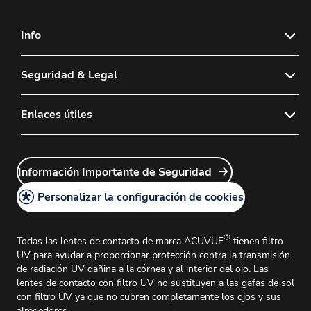
Info
Contacto
Seguridad & Legal
Sitemap
Política de Privacidad
Enlaces útiles
Aviso Legal
Inicio de sesión del Delegado de ventas
Instrucciones de Uso
Información Importante de Seguridad
Inicio de sesión de Atención al cliente
Información Importante de Seguridad
Asuntos Médicos e Información Médica
Personalizar la configuración de cookies
Política de Cookies
®
Todas las lentes de contacto de marca ACUVUE
tienen filtro
UV para ayudar a proporcionar protección contra la transmisión
de radiación UV dañina a la córnea y al interior del ojo. Las
lentes de contacto con filtro UV no sustituyen a las gafas de sol
con filtro UV ya que no cubren completamente los ojos y sus
alrededores.