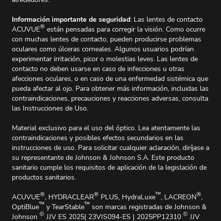
Información importante de seguridad
: Las lentes de contacto
®
ACUVUE
están pensadas para corregir la visión. Como ocurre
con muchas lentes de contacto, pueden producirse problemas
oculares como úlceras corneales. Algunos usuarios podrían
experimentar irritación, picor o molestias leves. Las lentes de
contacto no deben usarse en caso de infecciones u otras
afecciones oculares, o en caso de una enfermedad sistémica que
pueda afectar al ojo. Para obtener más información, incluidas las
contraindicaciones, precauciones y reacciones adversas, consulta
las Instrucciones de Uso.
Material exclusivo para el uso del óptico. Lea atentamente las
contraindicaciones y posibles efectos secundarios en las
instrucciones de uso. Para solicitar cualquier aclaración, diríjase a
su representante de Johnson & Johnson S.A. Este producto
sanitario cumple los requisitos de aplicación de la legislación de
productos sanitarios.
®
®
™
®
ACUVUE
, HYDRACLEAR
PLUS, HydraLuxe
, LACREON
,
™
™
OptiBlue
y TearStable
son marcas registradas de Johnson &
©
©
Johnson
JJV ES 2025| 23VIS094-ES | 2025PP12310
JJV