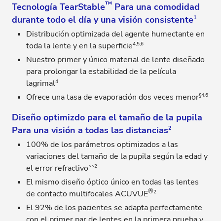
™
Tecnología TearStable
Para una comodidad
durante todo el día y una visión consistente
1
Distribución optimizada del agente humectante en
4,5,6
toda la lente y en la superficie
Nuestro primer y único material de lente diseñado
para prolongar la estabilidad de la película
4
lagrimal
§4,6
Ofrece una tasa de evaporación dos veces menor
Diseño optimizdo para el tamaño de la pupila
Para una visión a todas las distancias
2
100% de los parámetros optimizados a las
variaciones del tamaño de la pupila según la edad y
^^2
el error refractivo
El mismo diseño óptico único en todas las lentes
®
2
de contacto multifocales ACUVUE
El 92% de los pacientes se adapta perfectamente
con el primer par de lentes en la primera prueba y