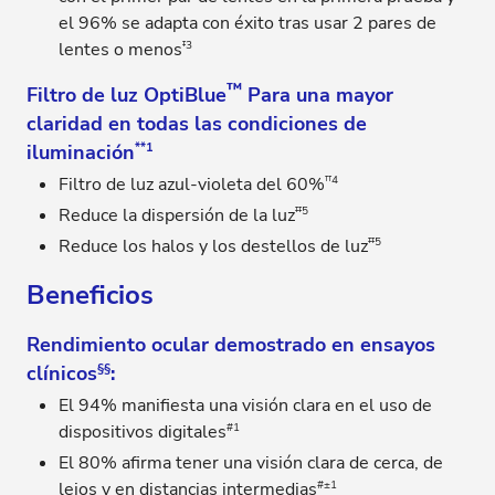
el 96% se adapta con éxito tras usar 2 pares de
‡3
lentes o menos
™
Filtro de luz OptiBlue
Para una mayor
claridad en todas las condiciones de
iluminación
**1
††4
Filtro de luz azul-violeta del 60%
‡‡5
Reduce la dispersión de la luz
‡‡5
Reduce los halos y los destellos de luz
Beneficios
Rendimiento ocular demostrado en ensayos
clínicos
§§
:
El 94% manifiesta una visión clara en el uso de
#1
dispositivos digitales
El 80% afirma tener una visión clara de cerca, de
#±1
lejos y en distancias intermedias