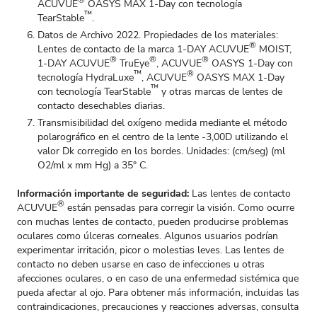
®
ACUVUE
OASYS MAX 1-Day con tecnología
™
TearStable
.
Datos de Archivo 2022. Propiedades de los materiales:
®
Lentes de contacto de la marca 1-DAY ACUVUE
MOIST,
®
®
®
1-DAY ACUVUE
TruEye
, ACUVUE
OASYS 1-Day con
™
®
tecnología HydraLuxe
, ACUVUE
OASYS MAX 1-Day
™
con tecnología TearStable
y otras marcas de lentes de
contacto desechables diarias.
Transmisibilidad del oxígeno medida mediante el método
polarográfico en el centro de la lente -3,00D utilizando el
valor Dk corregido en los bordes. Unidades: (cm/seg) (ml
O2/ml x mm Hg) a 35° C.
Información importante de seguridad:
Las lentes de contacto
®
ACUVUE
están pensadas para corregir la visión. Como ocurre
con muchas lentes de contacto, pueden producirse problemas
oculares como úlceras corneales. Algunos usuarios podrían
experimentar irritación, picor o molestias leves. Las lentes de
contacto no deben usarse en caso de infecciones u otras
afecciones oculares, o en caso de una enfermedad sistémica que
pueda afectar al ojo. Para obtener más información, incluidas las
contraindicaciones, precauciones y reacciones adversas, consulta