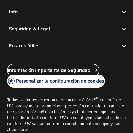
Info
Contacto
Seguridad & Legal
Sitemap
Política de Privacidad
Enlaces útiles
Aviso Legal
Inicio de sesión del Delegado de ventas
Instrucciones de Uso
Información Importante de Seguridad
Inicio de sesión de Atención al cliente
Información Importante de Seguridad
Asuntos Médicos e Información Médica
Personalizar la configuración de cookies
Política de Cookies
®
Todas las lentes de contacto de marca ACUVUE
tienen filtro
UV para ayudar a proporcionar protección contra la transmisión
de radiación UV dañina a la córnea y al interior del ojo. Las
lentes de contacto con filtro UV no sustituyen a las gafas de sol
con filtro UV ya que no cubren completamente los ojos y sus
alrededores.