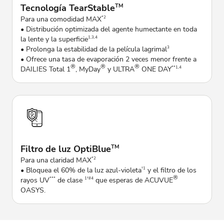
Tecnología TearStable
TM
Para una comodidad MAX
*2
• Distribución optimizada del agente humectante en toda
la lente y la superficie
1,3,4
• Prolonga la estabilidad de la película lagrimal
3
• Ofrece una tasa de evaporación 2 veces menor frente a
®
®
®
DAILIES Total 1
, MyDay
y ULTRA
ONE DAY
**1,4
Filtro de luz OptiBlue
TM
Para una claridad MAX
*2
• Bloquea el 60% de la luz azul-violeta
y el filtro de los
†1
®
rayos UV
de clase
que esperas de ACUVUE
***
1†#4
OASYS.