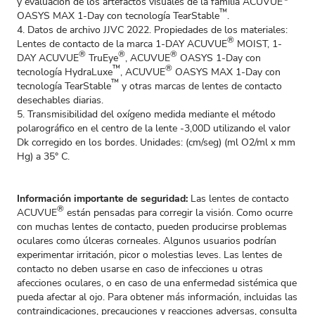
y evaluación de los artefactos visuales de la familia ACUVUE
™
OASYS MAX 1-Day con tecnología TearStable
.
4. Datos de archivo JJVC 2022. Propiedades de los materiales:
®
Lentes de contacto de la marca 1-DAY ACUVUE
MOIST, 1-
®
®
®
DAY ACUVUE
TruEye
, ACUVUE
OASYS 1-Day con
™
®
tecnología HydraLuxe
, ACUVUE
OASYS MAX 1-Day con
™
tecnología TearStable
y otras marcas de lentes de contacto
desechables diarias.
5. Transmisibilidad del oxígeno medida mediante el método
polarográfico en el centro de la lente -3,00D utilizando el valor
Dk corregido en los bordes. Unidades: (cm/seg) (ml O2/ml x mm
Hg) a 35° C.
Información importante de seguridad:
Las lentes de contacto
®
ACUVUE
están pensadas para corregir la visión. Como ocurre
con muchas lentes de contacto, pueden producirse problemas
oculares como úlceras corneales. Algunos usuarios podrían
experimentar irritación, picor o molestias leves. Las lentes de
contacto no deben usarse en caso de infecciones u otras
afecciones oculares, o en caso de una enfermedad sistémica que
pueda afectar al ojo. Para obtener más información, incluidas las
contraindicaciones, precauciones y reacciones adversas, consulta