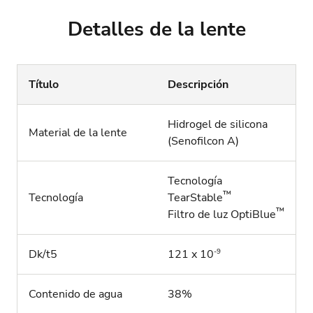
Detalles de la lente
Título
Descripción
Hidrogel de silicona
Material de la lente
(Senofilcon A)
Tecnología
™
Tecnología
TearStable
™
Filtro de luz OptiBlue
-9
Dk/t5
121 x 10
Contenido de agua
38%