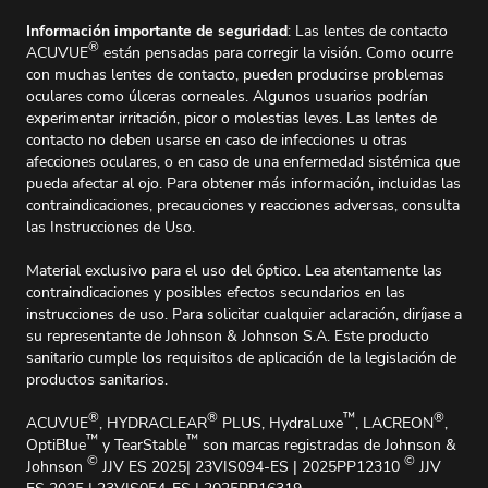
Información importante de seguridad
: Las lentes de contacto
®
ACUVUE
están pensadas para corregir la visión. Como ocurre
con muchas lentes de contacto, pueden producirse problemas
oculares como úlceras corneales. Algunos usuarios podrían
experimentar irritación, picor o molestias leves. Las lentes de
contacto no deben usarse en caso de infecciones u otras
afecciones oculares, o en caso de una enfermedad sistémica que
pueda afectar al ojo. Para obtener más información, incluidas las
contraindicaciones, precauciones y reacciones adversas, consulta
las Instrucciones de Uso.
Material exclusivo para el uso del óptico. Lea atentamente las
contraindicaciones y posibles efectos secundarios en las
instrucciones de uso. Para solicitar cualquier aclaración, diríjase a
su representante de Johnson & Johnson S.A. Este producto
sanitario cumple los requisitos de aplicación de la legislación de
productos sanitarios.
®
®
™
®
ACUVUE
, HYDRACLEAR
PLUS, HydraLuxe
, LACREON
,
™
™
OptiBlue
y TearStable
son marcas registradas de Johnson &
©
©
Johnson
JJV ES 2025| 23VIS094-ES | 2025PP12310
JJV