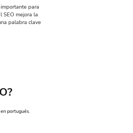
 importante para
 El SEO mejora la
una palabra clave
EO?