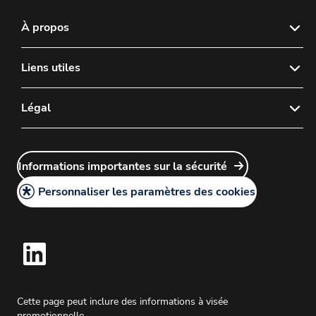
À propos
À propos de nous
Liens utiles
Actualités et médias
Nous contacter
Légal
Commander
FAQ
Plan du site
Politique de confidentialité
Politique du service clients
Informations importantes sur la sécurité
Informations importantes sur la sécurité
Guide d’utilisation au porteur
Mentions légales
Personnaliser les paramètres des cookies
Affaires Médicales et Informations Médicales
Politique en matière de cookies
Conditions Générales de Vente
Cette page peut inclure des informations à visée
promotionnelle.