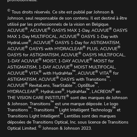
©
Tous droits réservés. Ce site est publié par Johnson &
Johnson, seul responsable de son contenu. Il est destiné à être
utilisé par les professionnels de la vision en Belgique.
®
®
®
ACUVUE
, ACUVUE
OASYS MAX 1-Day, ACUVUE
OASYS
®
MAX 1-Day MULTIFOCAL, ACUVUE
OASYS 1-Day with
®
®
HydraLuxe
, ACUVUE
OASYS 1-Day for ASTIGMATISM,
®
®
®
ACUVUE
OASYS with HYDRACLEAR
PLUS, ACUVUE
®
OASYS for ASTIGMATISM, ACUVUE
OASYS MULTIFOCAL,
®
®
1-DAY ACUVUE
MOIST, 1-DAY ACUVUE
MOIST for
®
ASTIGMATISM, 1-DAY ACUVUE
MOIST MULTIFOCAL,
®
®
™
®
®
ACUVUE
VITA
with HydraMax
, ACUVUE
VITA
for
®
™
ASTIGMATISM, ACUVUE
OASYS with Transitions
,
®
™
™
ACUVUE
RevitaLens, TearStable
, OptiBlue
,
®
®
™
®
HYDRACLEAR
, HydraLuxe
, HydraMax
, LACREON
en
®
THE VISION CARE INSTITUTE
sont des marques de Johnson
™
& Johnson. Transitions
est une marque déposée. Le logo
™
™
™
Transitions
, Transitions
Light Intelligent Technology
et
™
Transitions Light Intelligent
Lentilles sont des marques
déposées de Transitions Optical, Inc. sous licence de Transitions
©
Optical Limited.
Johnson & Johnson 2023.