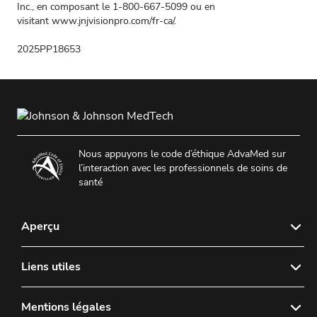
Inc., en composant le 1-800-667-5099 ou en
visitant
www.jnjvisionpro.com/fr-ca/
.
2025PP18653
Nous appuyons le code d’éthique AdvaMed sur
l’interaction avec les professionnels de soins de
santé
Aperçu
À propos de nous
Liens utiles
Actualités et médias
Contactez-nous
Mentions légales
Politique de retour de lentilles cornéennes