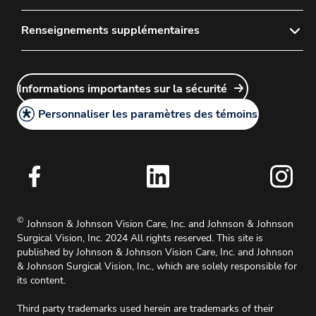
Connexion du représentant
Politique de vente de lentilles cornéennes
Confidentialité
Renseignements supplémentaires
Centre des plaintes concernant les produits
Politique sur les lentilles cornéennes de diagnostic
Avis juridique
Connexion au service à la clientèle
Carrières
Produits de fin de série
Politique relative aux témoins
Plan du site
Informations importantes sur la sécurité
Politique de retour de Surgical Vision
Politique d'accessibilité
Conditions d’utilisation des équipements de Surgical
Personnaliser les paramètres des témoins
Vision
Conditions de facturation de Surgical Vision
Modalités du service de garantie de Surgical Vision
Demande d’information médicale
©
Johnson & Johnson Vision Care, Inc. and Johnson & Johnson
Surgical Vision, Inc. 2024 All rights reserved. This site is
published by Johnson & Johnson Vision Care, Inc. and Johnson
& Johnson Surgical Vision, Inc., which are solely responsible for
its content.
Third party trademarks used herein are trademarks of their