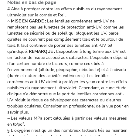
Notes en bas de page
# Aide à protéger contre les effets nuisibles du rayonnement
ultraviolet sur la cornée et l’œil.
^
MISE EN GARDE :
Les lentilles cornéennes anti-UV ne
remplacent pas les lunettes de protection anti-UV, comme les
lunettes de sécurité ou de soleil qui bloquent les UV, parce
qu’elles ne couvrent pas complètement l’œil et le pourtour de
l’œil. Il faut continuer de porter des lunettes anti-UV tel
qu’indiqué.
REMARQUE
:
L’exposition à long terme aux UV est
un facteur de risque associé aux cataractes. L’exposition dépend
d’un certain nombre de facteurs, comme ceux liés à
l'environnement (altitude, géographie, nébulosité) et à l'individu
(durée et nature des activités extérieures). Les lentilles
cornéennes anti-UV aident à protéger les yeux contre les effets
nuisibles du rayonnement ultraviolet. Cependant, aucune étude
clinique n’a démontré que le port de lentilles cornéennes anti-
UV réduit le risque de développer des cataractes ou d’autres
troubles oculaires. Consulter un professionnel de la vue pour en
savoir plus.
∞ Les valeurs MPa sont calculées à partir des valeurs mesurées
en lb/po
.
2
§ L'oxygène n'est qu'un des nombreux facteurs liés au maintien