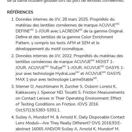
de la santé oculaire globale lors du port de lentilles cornéennes.
RÉFÉRENCES
Données internes de JJV, 28 mars 2025. Propriétés du
matériau des lentilles cornéennes de marque ACUVUE
MD
DEFINE
1-JOUR avec LACREON
de la gamme Original
MD
MD
Define et des lentilles de la gamme Color Enrichment
Pattern, y compris les tests AFM et SEM et le
développement du motif cosmétique.
Données internes de JJV, 2022. Propriétés du matériau des
lentilles cornéennes de marque ACUVUE
MOIST 1-
MD
JOUR, ACUVUE
TruEye
1-JOUR, ACUVUE
OASYS 1-
MD
MD
MD
jour avec technologie HydraLuxe
et ACUVUE
OASYS
MD
MD
MAX 1-jour avec technologie LarmeStable
.
MD
Sterner O, Aeschlimann R, Zurcher S, Osborn Lorenz K,
Kakkassery J, Spencer ND, Tosatti S. Friction Measurements
on Contact Lenses in Their Operating Environment: Effect
of Testing Conditions on Friction. IOVS 2016
Oct;57(13):5383-5392.1.
Sulley A, Mundorf M, & Arnold K. Daily Disposable Contact
Lens Moduli—Are They Really Different? OVS 2016;93:E-
abstract 16065 AND/OR Sulley A, Arnold K, Mundorf M.