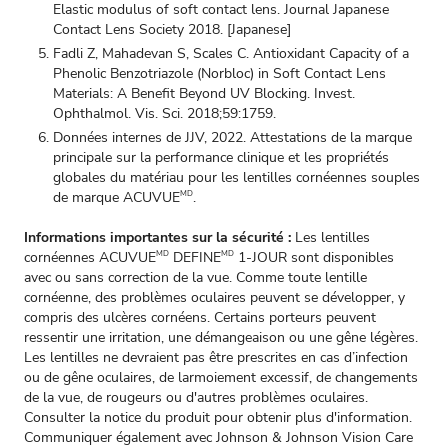
Elastic modulus of soft contact lens. Journal Japanese
Contact Lens Society 2018. [Japanese]
Fadli Z, Mahadevan S, Scales C. Antioxidant Capacity of a
Phenolic Benzotriazole (Norbloc) in Soft Contact Lens
Materials: A Benefit Beyond UV Blocking. Invest.
Ophthalmol. Vis. Sci. 2018;59:1759.
Données internes de JJV, 2022. Attestations de la marque
principale sur la performance clinique et les propriétés
globales du matériau pour les lentilles cornéennes souples
de marque ACUVUE
.
MD
Informations importantes sur la sécurité :
Les lentilles
cornéennes ACUVUE
DEFINE
1-JOUR sont disponibles
MD
MD
avec ou sans correction de la vue. Comme toute lentille
cornéenne, des problèmes oculaires peuvent se développer, y
compris des ulcères cornéens. Certains porteurs peuvent
ressentir une irritation, une démangeaison ou une gêne légères.
Les lentilles ne devraient pas être prescrites en cas d’infection
ou de gêne oculaires, de larmoiement excessif, de changements
de la vue, de rougeurs ou d'autres problèmes oculaires.
Consulter la notice du produit pour obtenir plus d'information.
Communiquer également avec Johnson & Johnson Vision Care