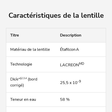
Caractéristiques de la lentille
Titre
Description
Matériau de la lentille
Étafilcon A
Technologie
MD
LACREON
∞§2,3,4
Dk/e
(bord
-9
25,5 x 10
corrigé)
Teneur en eau
58 %