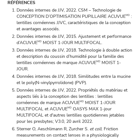
RÉFÉRENCES
Données internes de JJV, 2022. CSM – Technologie de
CONCEPTION D’OPTIMISATION PUPILLAIRE ACUVUE
:
MD
lentilles cornéennes JJVC, caractéristiques de la conception
et avantages associés.
Données internes de JJV, 2015. Ajustement et performance
d’ACUVUE
MOIST 1-JOUR MULTIFOCAL.
MD
Données internes de JJV, 2018. Technologie à double action
et description du coussin d’humidité pour la famille des
lentilles cornéennes de marque ACUVUE
MOIST 1-
MD
JOUR.
Données internes de JJV, 2018. Similitudes entre la mucine
et le poly(N‑vinylpyrrolidone) (PVP).
Données internes de JJV, 2022. Propriétés du matériau et
aspects liés à la conception des lentilles : lentilles
cornéennes de marque ACUVUE
MOIST 1-JOUR
MD
MULTIFOCAL et ACUVUE
OASYS MAX 1-jour
MD
MULTIFOCAL et d'autres lentilles quotidiennes jetables
pour les presbytes; V3.0, 20 avril 2022.
Sterner O, Aeschlimann R, Zurcher S.
et coll
. Friction
measurements on contact lenses in a physiologically