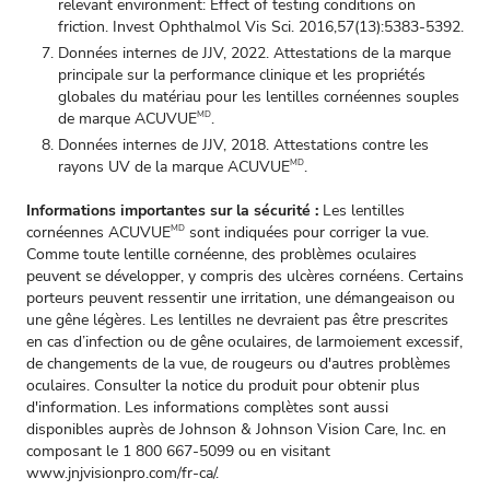
relevant environment: Effect of testing conditions on
friction. Invest Ophthalmol Vis Sci. 2016,57(13):5383-5392.
Données internes de JJV, 2022. Attestations de la marque
principale sur la performance clinique et les propriétés
globales du matériau pour les lentilles cornéennes souples
de marque ACUVUE
.
MD
Données internes de JJV, 2018. Attestations contre les
rayons UV de la marque ACUVUE
.
MD
Informations importantes sur la sécurité :
Les lentilles
cornéennes ACUVUE
sont indiquées pour corriger la vue.
MD
Comme toute lentille cornéenne, des problèmes oculaires
peuvent se développer, y compris des ulcères cornéens. Certains
porteurs peuvent ressentir une irritation, une démangeaison ou
une gêne légères. Les lentilles ne devraient pas être prescrites
en cas d’infection ou de gêne oculaires, de larmoiement excessif,
de changements de la vue, de rougeurs ou d'autres problèmes
oculaires. Consulter la notice du produit pour obtenir plus
d'information. Les informations complètes sont aussi
disponibles auprès de Johnson & Johnson Vision Care, Inc. en
composant le 1 800 667‑5099 ou en visitant
www.jnjvisionpro.com/fr-ca/
.