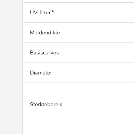
UV-filter
†4
Middendikte
Basiscurves
Diameter
Sterktebereik