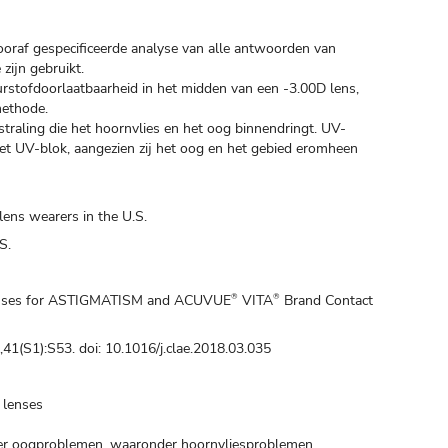
ooraf gespecificeerde analyse van alle antwoorden van
zijn gebruikt.
urstofdoorlaatbaarheid in het midden van een -3.00D lens,
methode.
traling die het hoornvlies en het oog binnendringt. UV-
et UV-blok, aangezien zij het oog en het gebied eromheen
lens wearers in the U.S.
S.
nses for ASTIGMATISM and ACUVUE
VITA
Brand Contact
®
®
,41(S1):S53. doi: 10.1016/j.clae.2018.03.035
 lenses
en er oogproblemen, waaronder hoornvliesproblemen,