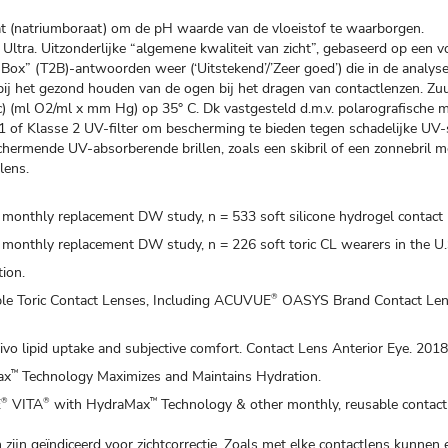
at (natriumboraat) om de pH waarde van de vloeistof te waarborgen.
ltra. Uitzonderlijke “algemene kwaliteit van zicht”, gebaseerd op een v
ox” (T2B)-antwoorden weer (‘Uitstekend’/’Zeer goed’) die in de analyse 
 bij het gezond houden van de ogen bij het dragen van contactlenzen. Zu
) (ml O2/ml x mm Hg) op 35° C. Dk vastgesteld d.m.v. polarografische 
1 of Klasse 2 UV-filter om bescherming te bieden tegen schadelijke UV-s
hermende UV-absorberende brillen, zoals een skibril of een zonnebril m
lens.
 monthly replacement DW study, n = 533 soft silicone hydrogel contact 
, monthly replacement DW study, n = 226 soft toric CL wearers in the U.
ion.
able Toric Contact Lenses, Including ACUVUE
OASYS Brand Contact Le
®
vivo lipid uptake and subjective comfort. Contact Lens Anterior Eye. 2018
ax
Technology Maximizes and Maintains Hydration.
™
E
VITA
with HydraMax
Technology & other monthly, reusable contact
®
®
™
 zijn geïndiceerd voor zichtcorrectie. Zoals met elke contactlens kunn