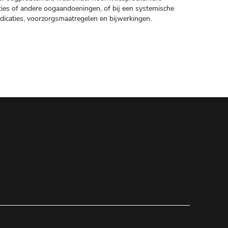
ties of andere oogaandoeningen, of bij een systemische
ndicaties, voorzorgsmaatregelen en bijwerkingen.