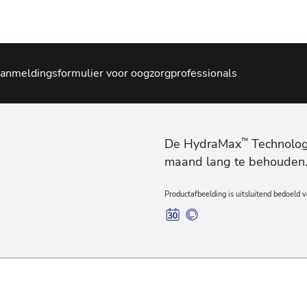
anmeldingsformulier voor oogzorgprofessionals
De HydraMax
™
Technologi
maand lang te behouden
Productafbeelding is uitsluitend bedoeld v