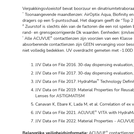
Verpakkingsvloeistof bevat boorzuur en dinatriumtetrabora
Toonaangevende maandlenzen: AirOptix Aqua, Biofinity en U
*
dragers op een 5-puntsschaal. Het diagram geeft de “Top 2 B
Zuurstof is slechts één van de factoren die een rol spelen
#
rand- en grensgecorrigeerde Dk waarden. Eenheden: (cm/sec
Alle ACUVUE
contactlenzen zijn voorzien van een Klasse 
†
®
absorberende contactlenzen zijn GEEN vervanging voor besc
niet volledig bedekken. UV overdracht gemeten met -1.00D 
JJV Data on File 2016. 30-day dispensing evaluation,
JJV Data on File 2017. 30-day dispensing evaluation
JJV Data on File 2017. HydraMax
Technology Definit
™
JJV Data on File 2019. Material Properties for Reus
Lenses for ASTIGMATISM
Canavan K, Ebare K, Lada M, et al. Correlation of ex 
JJV Data on File 2021. ACUVUE
VITA with HydraM
®
JJV Data on File 2022. Material Properties - ACUVU
Belangrijke veiligheidsinformatie:
ACUVUE
contactlenzen
®