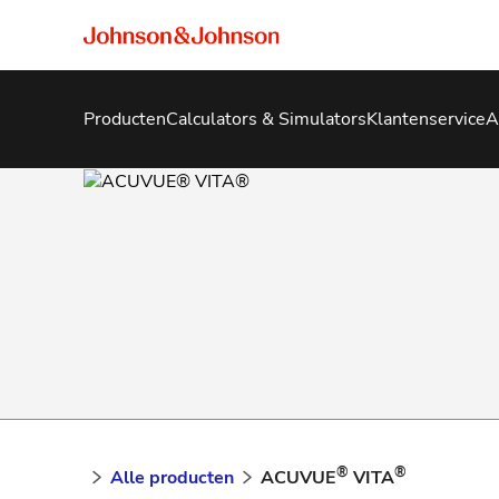
Producten
Calculators & Simulators
Klantenservice
A
®
®
Alle producten
ACUVUE
VITA