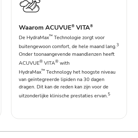
Waarom ACUVUE
VITA
®
®
™
De HydraMax
Technologie zorgt voor
3
buitengewoon comfort, de hele maand lang.
Onder toonaangevende maandlenzen heeft
®
®
ACUVUE
VITA
with
™
HydraMax
Technology het hoogste niveau
van geïntegreerde lipiden na 30 dagen
dragen. Dit kan de reden kan zijn voor de
5
uitzonderlijke klinische prestaties ervan.