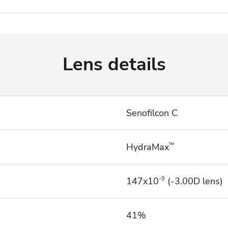
Lens details
Senofilcon C
HydraMax
™
147x10
-9
(-3.00D lens)
41%