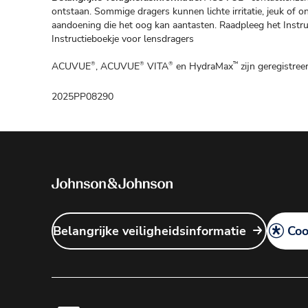
ontstaan. Sommige dragers kunnen lichte irritatie, jeuk of
aandoening die het oog kan aantasten. Raadpleeg het Instruc
Instructieboekje voor lensdragers
ACUVUE
, ACUVUE
VITA
en HydraMax
zijn geregistre
®
®
®
™
2025PP08290
Belangrijke veiligheidsinformatie
Coo