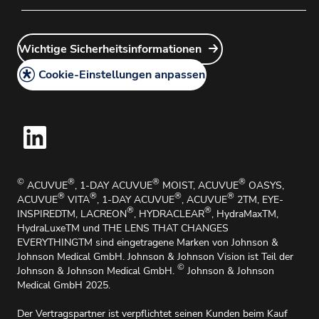
Cookie-Richtlinie
Wie Sie unsere Produkte bestellen
Customer Service Login
Gesetzliche Hinweise
Wie Sie unsere Produkte zurückgeben
Wichtige Sicherheitsinformationen
Account Manager Login
AGB
Medizinische Angelegenheiten und Medizinische
Cookie-Einstellungen anpassen
Informationen
Handhabungsbroschüre
Hinweisgebersystem
Wichtige Sicherheitsinformationen
Impressum
©
®
®
®
ACUVUE
, 1-DAY ACUVUE
MOIST, ACUVUE
OASYS,
®
®
®
®
ACUVUE
VITA
, 1-DAY ACUVUE
, ACUVUE
2TM, EYE-
®
®
INSPIREDTM, LACREON
, HYDRACLEAR
, HydraMaxTM,
HydraLuxeTM und THE LENS THAT CHANGES
EVERYTHINGTM sind eingetragene Marken von Johnson &
Johnson Medical GmbH. Johnson & Johnson Vision ist Teil der
©
Johnson & Johnson Medical GmbH.
Johnson & Johnson
Medical GmbH 2025.
Der Vertragspartner ist verpflichtet seinen Kunden beim Kauf