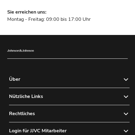
Sie erreichen uns:
Montag - Freitag: 09:00 bis 17:00 Uhr
Über
Bestellportal
Nützliche Links
Sitemap
Kontaktieren Sie uns
Rechtliches
Häufig gestellte Fragen
Datenschutzerklärung
Login für JJVC Mitarbeiter
Wie Sie ein Konto bei uns anlegen