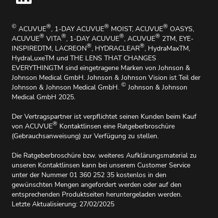
Impressum
©
®
®
®
ACUVUE
, 1-DAY ACUVUE
MOIST, ACUVUE
OASYS,
®
®
®
®
ACUVUE
VITA
, 1-DAY ACUVUE
, ACUVUE
2TM, EYE-
®
®
INSPIREDTM, LACREON
, HYDRACLEAR
, HydraMaxTM,
HydraLuxeTM und THE LENS THAT CHANGES
EVERYTHINGTM sind eingetragene Marken von Johnson &
Johnson Medical GmbH. Johnson & Johnson Vision ist Teil der
©
Johnson & Johnson Medical GmbH.
Johnson & Johnson
Medical GmbH 2025.
Der Vertragspartner ist verpflichtet seinen Kunden beim Kauf
®
von ACUVUE
Kontaktlinsen eine Ratgeberbroschüre
(Gebrauchsanweisung) zur Verfügung zu stellen.
Die Ratgeberbroschüre bzw. weiteres Aufklärungsmaterial zu
unseren Kontaktlinsen kann bei unserem Customer Service
unter der Nummer 01 360 252 35 kostenlos in den
gewünschten Mengen angefordert werden oder auf den
entsprechenden Produktseiten heruntergeladen werden.
Letzte Aktualisierung: 27/02/2025