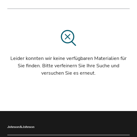
Hochladedatum
Multifokale Kontaktlinsen
Alphabetisch
Presbyopie
Astigmatismus
Auswahl & Upgrade
Leider konnten wir keine verfügbaren Materialien für
Problemlösung
Sie finden. Bitte verfeinern Sie Ihre Suche und
Weiterbildung
versuchen Sie es erneut.