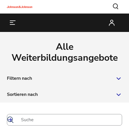
Alle
Weiterbildungsangebote
Filtern nach
Typ
Sortieren nach
Online Kurs
Thema
Datum
Webinar
Datum
Startklar mit Kontaktlinsen