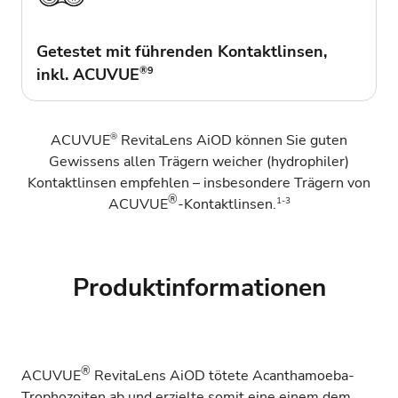
Getestet mit führenden Kontaktlinsen,
inkl. ACUVUE
®
9
®
ACUVUE
RevitaLens AiOD können Sie guten
Gewissens allen Trägern weicher (hydrophiler)
Kontaktlinsen empfehlen – insbesondere Trägern von
®
1-3
ACUVUE
-Kontaktlinsen.
Produktinformationen
®
ACUVUE
RevitaLens AiOD tötete Acanthamoeba-
Trophozoiten ab und erzielte somit eine einem dem