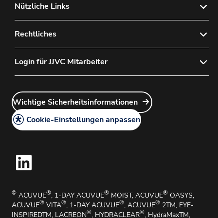
Bestellportal
Nützliche Links
Sitemap
Kontaktieren Sie uns
Rechtliches
Häufig gestellte Fragen
Datenschutzerklärung
Login für JJVC Mitarbeiter
Wie Sie ein Konto bei uns anlegen
Cookie-Richtlinie
Wie Sie unsere Produkte bestellen
Customer Service Login
Gesetzliche Hinweise
Wie Sie unsere Produkte zurückgeben
Wichtige Sicherheitsinformationen
Account Manager Login
AGB
Medizinische Angelegenheiten und Medizinische
Cookie-Einstellungen anpassen
Informationen
Handhabungsbroschüre
Hinweisgebersystem
Wichtige Sicherheitsinformationen
Impressum
©
®
®
®
ACUVUE
, 1-DAY ACUVUE
MOIST, ACUVUE
OASYS,
®
®
®
®
ACUVUE
VITA
, 1-DAY ACUVUE
, ACUVUE
2TM, EYE-
®
®
INSPIREDTM, LACREON
, HYDRACLEAR
, HydraMaxTM,