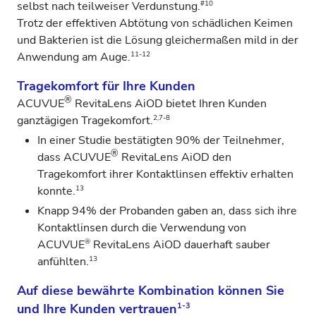
#10
selbst nach teilweiser Verdunstung.
Trotz der effektiven Abtötung von schädlichen Keimen
und Bakterien ist die Lösung gleichermaßen mild in der
11-12
Anwendung am Auge.
Tragekomfort für Ihre Kunden
®
ACUVUE
RevitaLens AiOD bietet Ihren Kunden
2,7-8
ganztägigen Tragekomfort.
In einer Studie bestätigten 90% der Teilnehmer,
®
dass ACUVUE
RevitaLens AiOD den
Tragekomfort ihrer Kontaktlinsen effektiv erhalten
13
konnte.
Knapp 94% der Probanden gaben an, dass sich ihre
Kontaktlinsen durch die Verwendung von
®
ACUVUE
RevitaLens AiOD dauerhaft sauber
13
anfühlten.
Auf diese bewährte Kombination können Sie
und Ihre Kunden vertrauen
1-3