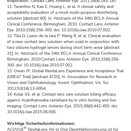
evaporation. Contact Lens Anterior Eye. 2011;34(4):183-187.
11. Tarantino N, Kao E, Huang L, et al. A clinical safety and
acceptability evaluation of a novel multi-purpose disinfecting
solution [abstract 60]. In: Abstracts of the 34th BCLA Annual
Clinical Conference, Birmingham, 2010. Contact Lens Anterior
Eye. 2010;33(6):256-300. doi: 10.1016/j.clae.2010.07.002.
12. Tilia D, Lazon de la Jara P, Weng R, et al. Clinical evaluation
of a new contact lens solution when used in conjunction with
two silicone hydrogel lenses during short term wear [abstract
31]. In: Abstracts of the 34th BCLA Annual Clinical Conference,
Birmingham, 2010.Contact Lens Anterior Eye. 2010;33(6):256-
300. doi: 10.1016/j.clae.2010.07.002.
13. Owen JP. Global RevitaLens Experience and Acceptance Trial
(GREAT Trial) [abstract 4720]. In: Association for Research in
Vision and Ophthalmology. Invest. Ophthalmol. Vis. Sci.
2012;53(14):13-6954.
14. Kolar SS, et al. Contact lens care solution killing efficacy
against Acanthamoeba castellanii by in vitro testing and live-
imaging. Contact Lens Anterior Eye. 2015;38(6):442-450. doi:
10.1016/j.clae.2015.06.006.
Wichtige Sicherheitsinformationen:
®
ACUVUE
RevitaLens All-in One Desinfektionslösung ist für