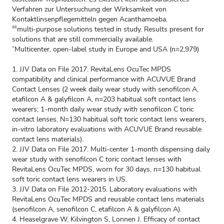
Verfahren zur Untersuchung der Wirksamkeit von
Kontaktlinsenpflegemitteln gegen Acanthamoeba.
multi-purpose solutions tested in study. Results present for
#6
solutions that are still commercially available.
Multicenter, open-label study in Europe and USA (n=2,979)
^
1. JJV Data on File 2017. RevitaLens OcuTec MPDS
compatibility and clinical performance with ACUVUE Brand
Contact Lenses (2 week daily wear study with senofilcon A,
etafilcon A & galyfilcon A, n=203 habitual soft contact lens
wearers; 1-month daily wear study with senofilcon C toric
contact lenses, N=130 habitual soft toric contact lens wearers,
in-vitro laboratory evaluations with ACUVUE Brand reusable
contact lens materials).
2. JJV Data on File 2017. Multi-center 1-month dispensing daily
wear study with senofilcon C toric contact lenses with
RevitaLens OcuTec MPDS, worn for 30 days, n=130 habitual
soft toric contact lens wearers in US.
3. JJV Data on File 2012-2015. Laboratory evaluations with
RevitaLens OcuTec MPDS and reusable contact lens materials
(senofilcon A, senofilcon C, etafilcon A & galyfilcon A).
4. Heaselgrave W, Kilvington S, Lonnen J. Efficacy of contact