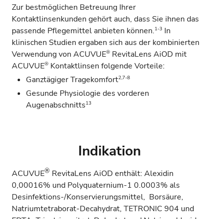
Zur bestmöglichen Betreuung Ihrer
Kontaktlinsenkunden gehört auch, dass Sie ihnen das
1-3
passende Pflegemittel anbieten können.
In
klinischen Studien ergaben sich aus der kombinierten
®
Verwendung von ACUVUE
RevitaLens AiOD mit
®
ACUVUE
Kontaktlinsen folgende Vorteile:
2,7-8
Ganztägiger Tragekomfort
Gesunde Physiologie des vorderen
13
Augenabschnitts
Indikation
®
ACUVUE
RevitaLens AiOD enthält: Alexidin
0,00016% und Polyquaternium-1 0.0003% als
Desinfektions-/Konservierungsmittel, Borsäure,
Natriumtetraborat-Decahydrat, TETRONIC 904 und