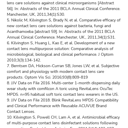
lens care solutions against clinical microorganisms [Abstract
56]. In: Abstracts of the 2011 BCLA Annual Clinical Conference.
Manchester, UK, 2011,34(1):S30.
5. Nikolic M, Kilvington S, Brady N, et al. Comparative efficacy of
new contact lens care solutions against bacteria, fungi and
Acanthamoeba [abstract 59]. In: Abstracts of the 2011 BCLA
Annual Clinical Conference. Manchester, UK., 2011,34(1):S31.
6. Kilvington S, Huang L, Kao E, et al. Development of a new
contact lens multipurpose solution: Comparative analysis of
microbiological, biological and clinical performance. J Optom
2010;3(3):134-142.
7. Berntsen DA, Hickson-Curran SB, Jones LW, et al. Subjective
comfort and physiology with modern contact lens care
products. Optom Vis Sci. 2016;93(8):809-819
8. JJV Data on File 2016. Multi-center 1-month dispensing daily
wear study with comfilcon A toric using RevitaLens OcuTec
MPDS. n=95 habitual soft toric contact lens wearers in the US.
9. JJV Data on File 2018. Blink RevitaLens MPDS Compatibility
and Clinical Performance with Reusable ACUVUE Brand
Contact Lenses.
10. Kilvington S, Powell CH, Lam A, et al. Antimicrobial efficacy
of multi-purpose contact lens disinfectant solutions following