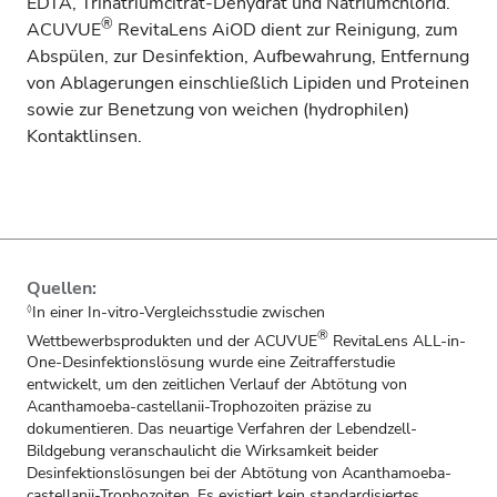
EDTA, Trinatriumcitrat-Dehydrat und Natriumchlorid.
®
ACUVUE
RevitaLens AiOD dient zur Reinigung, zum
Abspülen, zur Desinfektion, Aufbewahrung, Entfernung
von Ablagerungen einschließlich Lipiden und Proteinen
sowie zur Benetzung von weichen (hydrophilen)
Kontaktlinsen.
Quellen:
In einer In-vitro-Vergleichsstudie zwischen
◊
®
Wettbewerbsprodukten und der ACUVUE
RevitaLens ALL-in-
One-Desinfektionslösung wurde eine Zeitrafferstudie
entwickelt, um den zeitlichen Verlauf der Abtötung von
Acanthamoeba-castellanii-Trophozoiten präzise zu
dokumentieren. Das neuartige Verfahren der Lebendzell-
Bildgebung veranschaulicht die Wirksamkeit beider
Desinfektionslösungen bei der Abtötung von Acanthamoeba-
castellanii-Trophozoiten. Es existiert kein standardisiertes