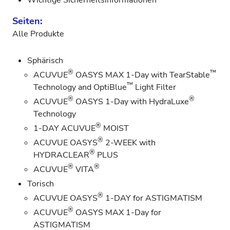
Wichtige Sicherheitsinformationen
Seiten:
Alle Produkte
Sphärisch
®
™
ACUVUE
OASYS MAX 1-Day with TearStable
™
Technology and OptiBlue
Light Filter
®
®
ACUVUE
OASYS 1-Day with HydraLuxe
Technology
®
1-DAY ACUVUE
MOIST
®
ACUVUE OASYS
2-WEEK with
®
HYDRACLEAR
PLUS
®
®
ACUVUE
VITA
Torisch
®
ACUVUE OASYS
1-DAY for ASTIGMATISM
®
ACUVUE
OASYS MAX 1-Day for
ASTIGMATISM