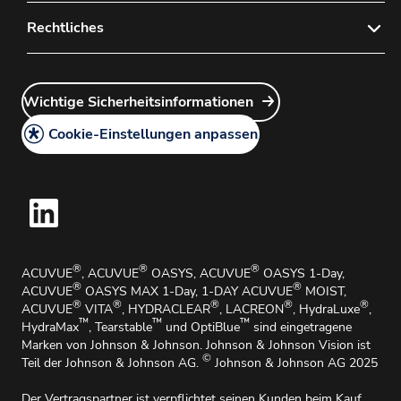
Sitemap
Kontaktieren Sie uns
Rechtliches
Häufig gestellte Fragen
Datenschutzerklärung
Wie Sie ein Konto bei uns anlegen
Wichtige Sicherheitsinformationen
Cookie-Richtlinie
Wie Sie unsere Produkte bestellen
Gesetzliche Hinweise
Cookie-Einstellungen anpassen
Wie Sie unsere Produkte zurückgeben
AGB
Medizinische Angelegenheiten und Medizinische
Informationen
Handhabungsbroschüre
Hinweisgebersystem
Wichtige Sicherheitsinformationen
®
®
®
ACUVUE
, ACUVUE
OASYS, ACUVUE
OASYS 1-Day,
Impressum
®
®
ACUVUE
OASYS MAX 1-Day, 1-DAY ACUVUE
MOIST,
®
®
®
®
®
ACUVUE
VITA
, HYDRACLEAR
, LACREON
, HydraLuxe
,
™
™
™
HydraMax
, Tearstable
und OptiBlue
sind eingetragene
Marken von Johnson & Johnson. Johnson & Johnson Vision ist
©
Teil der Johnson & Johnson AG.
Johnson & Johnson AG 2025
Der Vertragspartner ist verpflichtet seinen Kunden beim Kauf