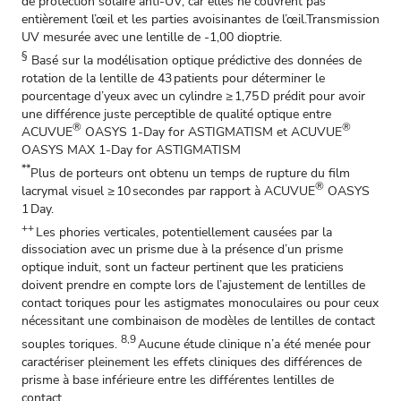
de protection solaire anti-UV, car elles ne couvrent pas
entièrement l’œil et les parties avoisinantes de l’œil.
Transmission
UV mesurée avec une lentille de -1,00 dioptrie.
§
Basé sur la modélisation optique prédictive des données de
rotation de la lentille de 43 patients pour déterminer le
pourcentage d’yeux avec un cylindre ≥ 1,75 D prédit pour avoir
une différence juste perceptible de qualité optique entre
®
®
ACUVUE
OASYS 1-Day for ASTIGMATISM et ACUVUE
OASYS MAX 1-Day for ASTIGMATISM
**
Plus de porteurs ont obtenu un temps de rupture du film
®
lacrymal visuel ≥ 10 secondes par rapport à ACUVUE
OASYS
1 Day.
++
Les phories verticales, potentiellement causées par la
dissociation avec un prisme due à la présence d’un prisme
optique induit, sont un facteur pertinent que les praticiens
doivent prendre en compte lors de l’ajustement de lentilles de
contact toriques pour les astigmates monoculaires ou pour ceux
nécessitant une combinaison de modèles de lentilles de contact
8,9
souples toriques.
Aucune étude clinique n’a été menée pour
caractériser pleinement les effets cliniques des différences de
prisme à base inférieure entre les différentes lentilles de
contact.