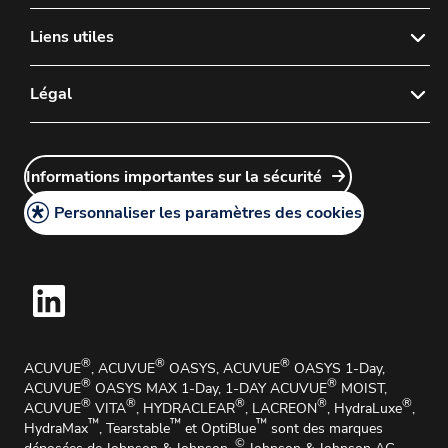
Portail de commande
Liens utiles
Plan du site
Nous Contacter
Légal
FAQ
Politique de Confidentialité
Voici comment créer un compte chez nous
Informations importantes sur la sécurité
Politique en matière de cookies
®
Commander des lentilles de contact ACUVUE
Mentions légales
Personnaliser les paramètres des cookies
Politique de retour des lentilles de contact
Conditions générales
Affaires Médicales et Informations Médicales
Instructions d'utilisation
Informations importantes sur la sécurité
Impressum
®
®
®
ACUVUE
, ACUVUE
OASYS, ACUVUE
OASYS 1-Day,
®
®
ACUVUE
OASYS MAX 1-Day, 1-DAY ACUVUE
MOIST,
®
®
®
®
®
ACUVUE
VITA
, HYDRACLEAR
, LACREON
, HydraLuxe
,
™
™
™
HydraMax
, Tearstable
et OptiBlue
sont des marques
©