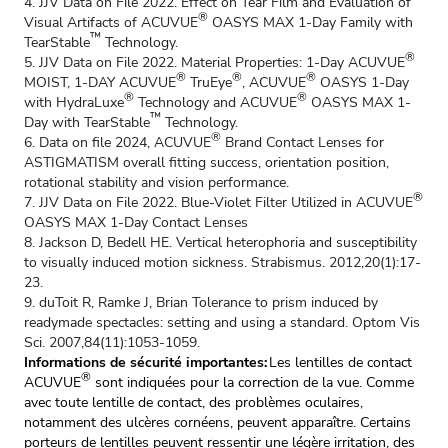
4. JJV Data on File 2022. Effect on Tear Film and Evaluation of
®
Visual Artifacts of ACUVUE
OASYS MAX 1-Day Family with
™
TearStable
Technology.
®
5. JJV Data on File 2022. Material Properties: 1-Day ACUVUE
®
®
®
MOIST, 1-DAY ACUVUE
TruEye
, ACUVUE
OASYS 1-Day
®
®
with HydraLuxe
Technology and ACUVUE
OASYS MAX 1-
™
Day with TearStable
Technology.
®
6. Data on file 2024, ACUVUE
Brand Contact Lenses for
ASTIGMATISM overall fitting success, orientation position,
rotational stability and vision performance.
®
7. JJV Data on File 2022. Blue-Violet Filter Utilized in ACUVUE
OASYS MAX 1-Day Contact Lenses
8. Jackson D, Bedell HE. Vertical heterophoria and susceptibility
to visually induced motion sickness. Strabismus. 2012,20(1):17-
23.
9. duToit R, Ramke J, Brian Tolerance to prism induced by
readymade spectacles: setting and using a standard. Optom Vis
Sci. 2007,84(11):1053-1059.
Informations de sécurité importantes:
Les lentilles de contact
®
ACUVUE
sont indiquées pour la correction de la vue. Comme
avec toute lentille de contact, des problèmes oculaires,
notamment des ulcères cornéens, peuvent apparaître. Certains
porteurs de lentilles peuvent ressentir une légère irritation, des