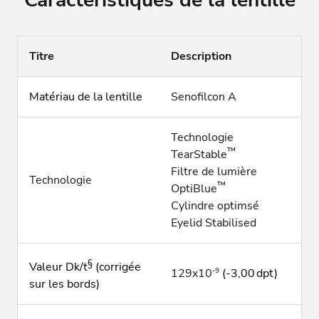
Caractéristiques de la lentille
Titre
Description
Matériau de la lentille
Senofilcon A
Technologie
™
TearStable
Filtre de lumière
Technologie
™
OptiBlue
Cylindre optimsé
Eyelid Stabilised
§
Valeur Dk/t
(corrigée
-9
129x10
(-3,00 dpt)
sur les bords)