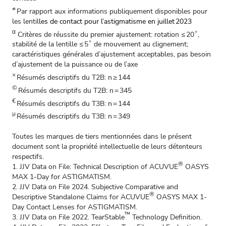
≠
Par rapport aux informations publiquement disponibles pour
les lentil
les de contact pour l’astigmatisme en juillet 2023
α
Critères de réussite du premier ajustement: rotation ≤ 20˚,
stabilité de la lentille ≤ 5˚ de mouvement au clignement;
caractéristiques générales d’ajustement acceptables, pas besoin
d’ajustement de la puissance ou de l’axe
×
Résumés descriptifs du T2B: n ≥ 144
©
Résumés descriptifs du T2B: n = 345
€
Résumés descriptifs du T3B: n = 144
µ
Résumés descriptifs du T3B: n = 349
Toutes les marques de tiers mentionnées dans le présent
document sont la propriété intellectuelle de leurs détenteurs
respectifs.
®
1. JJV Data on File: Technical Description of ACUVUE
OASYS
MAX 1-Day for ASTIGMATISM.
2. JJV Data on File 2024. Subjective Comparative and
®
Descriptive Standalone Claims for ACUVUE
OASYS MAX 1-
Day Contact Lenses for ASTIGMATISM.
™
3. JJV Data on File 2022. TearStable
Technology Definition.