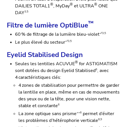
®
®
®
DAILIES TOTAL1
, MyDay
et ULTRA
ONE
3,5
DAY
™
Filtre de lumi
è
re
OptiBlue
+‡3,5
60 % de filtrage de la lumière bleu-violet
+‡3,5
Le plus élevé du secteur
Eyelid Stabilised Design
®
Seules les lentilles ACUVUE
for ASTIGMATISM
6
sont dotées du design Eyelid Stabilised
,
avec
4 caractéristiques clés
:
4 zones de stabilisation pour permettre de garder
la lentille en place, même en cas de mouvements
des yeux ou de la tête, pour une vision nette,
6
stable et constante
++6
La zone optique sans prisme
permet d’éviter
8,9
les problèmes d’hétérophorie verticale