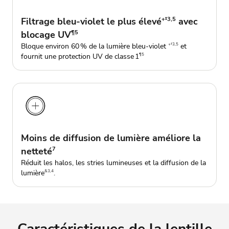
Filtrage bleu-violet le plus élevé
+‡3,5
avec
blocage UV
¶5
Bloque environ 60 % de la lumière bleu-violet
et
+‡3,5
fournit une protection UV de classe 1
¶5
Moins de diffusion de lumière améliore la
netteté
7
Réduit les halos, les stries lumineuses et la diffusion de la
lumière
.
&3,4