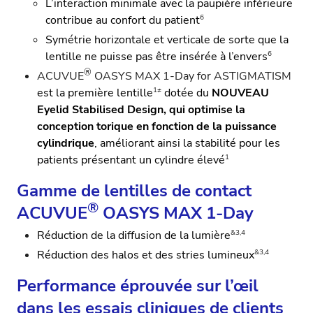
L’interaction minimale avec la paupière inférieure
6
contribue au confort du patient
Symétrie horizontale et verticale de sorte que la
6
lentille ne puisse pas être insérée à l’envers
®
ACUVUE
OASYS MAX 1-Day for ASTIGMATISM
1≠
est la première lentille
dotée du
NOUVEAU
Eyelid Stabilised Design, qui optimise la
conception torique en fonction de la puissance
cylindrique
, améliorant ainsi la stabilité pour les
1
patients présentant un cylindre élevé
Gamme de lentilles de contact
®
ACUVUE
OASYS MAX 1-Day
&3,4
Réduction de la diffusion de la lumière
&3,4
Réduction des halos et des stries lumineux
Performance éprouvée sur l’œil
dans les essais cliniques de clients