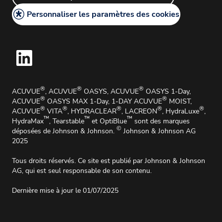
Commander des lentilles de contact ACUVUE
Mentions légales
Personnaliser les paramètres des cookies
Politique de retour des lentilles de contact
Conditions générales
Affaires Médicales et Informations Médicales
Instructions d'utilisation
Informations importantes sur la sécurité
Impressum
®
®
®
ACUVUE
, ACUVUE
OASYS, ACUVUE
OASYS 1-Day,
®
®
ACUVUE
OASYS MAX 1-Day, 1-DAY ACUVUE
MOIST,
®
®
®
®
®
ACUVUE
VITA
, HYDRACLEAR
, LACREON
, HydraLuxe
,
™
™
™
HydraMax
, Tearstable
et OptiBlue
sont des marques
©
déposées de Johnson & Johnson.
Johnson & Johnson AG
2025
Tous droits réservés. Ce site est publié par Johnson & Johnson
AG, qui est seul responsable de son contenu.
Dernière mise à jour le 01/07/2025