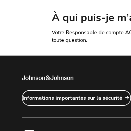
En attendant, vous pouvez ac
Nous ne pouvons actuellemen
ainsi
qu’à notre e-Calculateu
informé de toute évolution 
À qui puis-je m
DAY Simulateur de Vision
e
Votre Responsable de compte 
toute question.
Informations importantes sur la sécurité