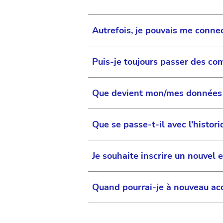
Autrefois, je pouvais me conne
Puis-je toujours passer des c
Le nouveau site web JNJV
Nous vous informerons dès q
Que devient mon/mes données
Soyez assuré que votre comp
Oui, absolument. Il vous suf
commander des lentilles de 
jnjvisionpro.com/de-at/. Vou
Que se passe-t-il avec l’histo
connecter avec vos identifi
Vos données myAccount exis
d'habitude. Vos données son
resteront inchangées jusqu'
fluide et sans interruption. 
Je souhaite inscrire un nouvel
cette fonctionnalité sera à 
Votre historique de formati
restauration de la fonction 
Quand pourrai-je à nouveau a
Pour le moment, l’inscriptio
disponibles. Nous vous tien