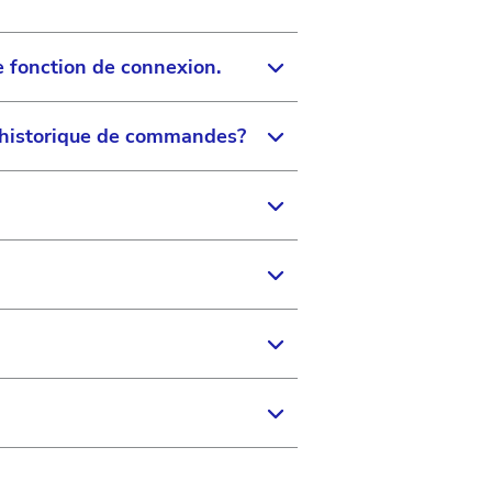
e fonction de connexion.
n historique de commandes?
 la fonction myAccount.
. Vous pouvez continuer à
te du site
 où vous pourrez vous
lter votre historique comme
e de données protégée et
vous garantir une expérience
iendrons informé dès que
dering
.
e nouveau accessible dès la
nalité sera rétablie.
 JNJVISIONPRO ne sont pas
au opérationnelle.