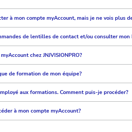
cter à mon compte myAccount, mais je ne vois plus d
ommandes de lentilles de contact et/ou consulter mo
ISIONPRO
pour la Suisse ne dispose actuellement pas de
ue cette fonctionnalité sera à nouveau disponible.
 myAccount chez JNJVISIONPRO?
te de commande JnJ Vision Care reste actif et inchangé
fit de cliquer sur le bouton « Commande » en haut à droi
contact via votre compte existant sur
e-ordering
.
s serez alors redirigé vers la plateforme de commande,
rique de formation de mon équipe?
ants existants, passer de nouvelles commandes ou consu
tantes sont stockées en toute sécurité dans notre bas
t stockées en toute sécurité et maintenues à jour pour 
à la restauration de la fonction myAccount. Nous vous t
Voici le lien direct vers la plateforme de commande:
e-or
 employé aux formations. Comment puis-je procéder?
nouveau disponible.
on est enregistré dans notre base de données et sera d
myAccount. Nous vous informerons dès que cette fonction
ccéder à mon compte myAccount?
n et la participation aux cours de formation via le site
drons informé dès que cette fonctionnalité sera à nouve