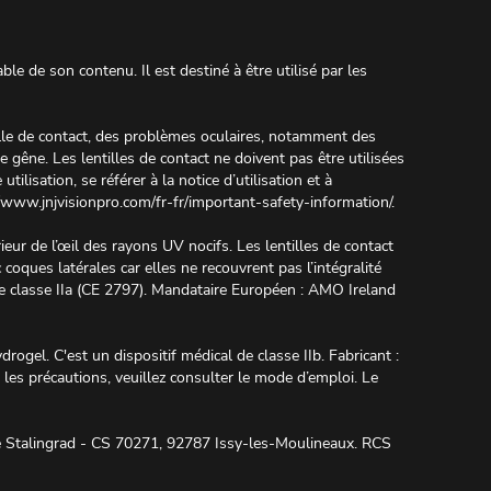
 de son contenu. Il est destiné à être utilisé par les
lle de contact, des problèmes oculaires, notamment des
 gêne. Les lentilles de contact ne doivent pas être utilisées
ilisation, se référer à la notice d’utilisation et à
/www.jnjvisionpro.com/fr-fr/important-safety-information/
.
ieur de l’œil des rayons UV nocifs. Les lentilles de contact
coques latérales car elles ne recouvrent pas l’intégralité
 de classe IIa (CE 2797). Mandataire Européen : AMO Ireland
drogel. C'est un dispositif médical de classe IIb. Fabricant :
les précautions, veuillez consulter le mode d’emploi. Le
e Stalingrad - CS 70271, 92787 Issy-les-Moulineaux. RCS