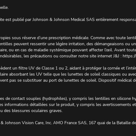
elle.
e est publié par Johnson & Johnson Medical SAS entièrement responsable
opies sous réserve d’une prescription médicale. Comme avec toute lenti
ntilles peuvent ressentir une légère irritation, des démangeaisons ou une
ire, ou en cas de maladie systémique pouvant affecter l’œil. Avant toute ut
 indésirables, les précautions ou consulter notre site internet J&J :
https:/
dent un filtre UV de Classe 1 ou 2, aidant à protéger la cornée et l’intér
aire absorbant les UV telle que les lunettes de soleil classiques ou avec 
uvent pas se substituer au port de lunettes de soleil. Dispositif médical
es de contact souples (hydrophiles), y compris les lentilles en silicone hy
nformations détaillées sur le produit, y compris les avertissements et 
ou des blessures oculaires graves.
 Johnson Vision Care, Inc. AMO France SAS, 167 quai de la Bataille d