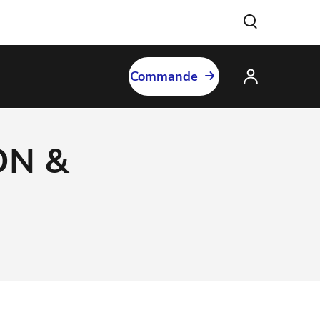
Commande
ON &