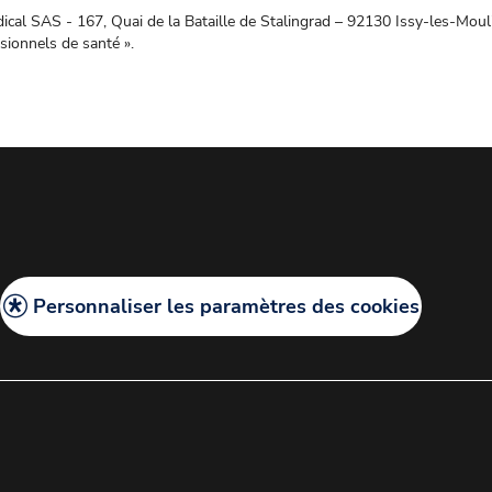
al SAS - 167, Quai de la Bataille de Stalingrad – 92130 Issy-les-Mou
sionnels de santé ».
Personnaliser les paramètres des cookies