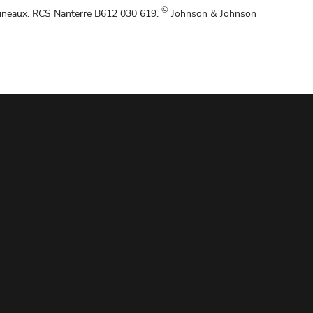
©
lineaux. RCS Nanterre B612 030 619.
Johnson & Johnson