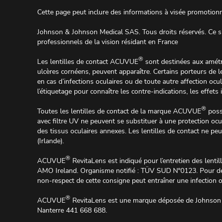
Cette page peut inclure des informations à visée promotionn
Johnson & Johnson Medical SAS. Tous droits réservés. Ce sit
professionnels de la vision résidant en France
®
Les lentilles de contact ACUVUE
sont destinées aux amétr
ulcères cornéens, peuvent apparaître. Certains porteurs de le
en cas d’infections oculaires ou de toute autre affection ocula
l’étiquetage pour connaître les contre-indications, les effets
®
Toutes les lentilles de contact de la marque ACUVUE
possè
avec filtre UV ne peuvent se substituer à une protection ocul
des tissus oculaires annexes. Les lentilles de contact ne pe
(Irlande).
®
ACUVUE
RevitaLens est indiqué pour l’entretien des lentill
AMO Ireland. Organisme notifié : TÜV SUD N°0123. Pour des i
non-respect de cette consigne peut entraîner une infection 
®
ACUVUE
RevitaLens est une marque déposée de Johnson &
Nanterre 441 668 688.