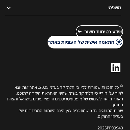
צור קשר
משפטי
מפת האתר
מדיניות החלפות וביטולי עסקה
מדיניות הפרטיות
קריירה ב-J&J
מידע בטיחות חשוב
הוראות שימוש במוצר
Medical Information Request
מידע בטיחות חשוב
התאמה אישית של העוגיות באתר
מידע משפטי
מדיניות העוגיות
©
כל הזכויות שמורות לג'יי סי הלת' קר בע"מ 2025. אתר זאת יוצא
לאור על ידי ג'יי סי הלת' קר בע"מ שהיא האחראית היחידה לתוכנו.
האתר מיועד לשימוש של אופטומטריסטים ורופאי עיניים בישראל והצוות
התומך.
שמות המותגים צד ג' שמוזכרים כאן הינם השמות המסחריים של
בעליהן החוקים.
2025PP09940