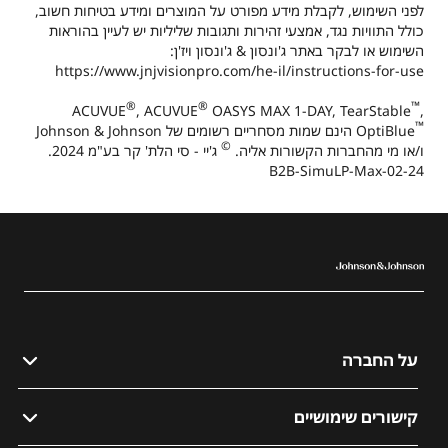
לפני השימוש, לקבלת מידע מפורט על המוצרים ומידע בטיחות חשוב,
כולל התוויות נגד, אמצעי זהירות ותגובות שליליות יש לעיין בהוראות
השימוש או לבקר באתר ג'ונסון & ג'ונסון ויז'ן:
https://www.jnjvisionpro.com/he-il/instructions-for-use
®
®
™
ACUVUE
, ACUVUE
OASYS MAX 1-DAY, TearStable
,
™
OptiBlue‎
‎ הינם שמות מסחריים רשומים של Johnson & Johnson
©
ו/או מי מהחברות הקשורות אליה.
ג'יי - סי הלת' קר בע"מ 2024.
B2B-SimuLP-Max-02-24
על החברה
מי אנחנו?
קישורים שימושיים
אתר הזמנות