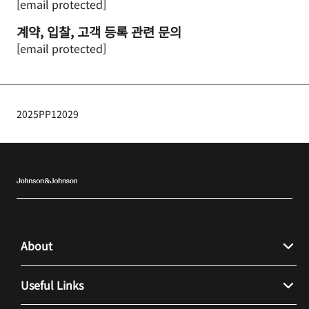
[email protected]
계약, 입찰, 고객 등록 관련 문의
[email protected]
2025PP12029
About
About Us
Useful Links
Careers