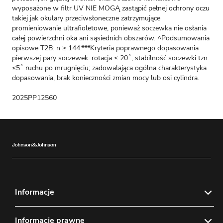
wyposażone w filtr UV NIE MOGĄ zastąpić pełnej ochrony oczu
takiej jak okulary przeciwsłoneczne zatrzymujące
promieniowanie ultrafioletowe, ponieważ soczewka nie osłania
całej powierzchni oka ani sąsiednich obszarów. ^Podsumowania
opisowe T2B: n ≥ 144.***Kryteria poprawnego dopasowania
pierwszej pary soczewek: rotacja ≤ 20˚, stabilność soczewki tzn.
≤5˚ ruchu po mrugnięciu; zadowalająca ogólna charakterystyka
dopasowania, brak konieczności zmian mocy lub osi cylindra.
2025PP12560
Informacje
Aktualności
Informacje prawne