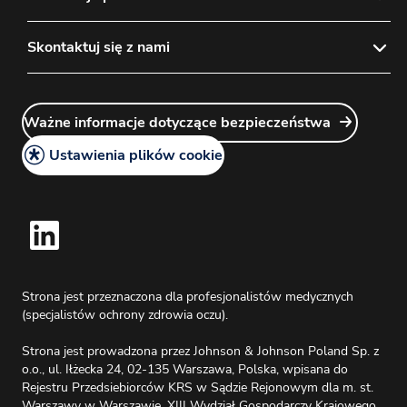
Mapa strony
Polityka prywatności
Skontaktuj się z nami
Odpowiedzialność
Instrukcja używania
Logowanie Menedżera Kont
Ważne informacje dotyczące bezpieczeństwa
Ważne informacje dotyczące bezpieczeństwa
Kontakt
Informacje prawne
Praca w J&J
Ustawienia plików cookie
Polityka plików cookie
Zapytanie o informację medyczną
Strona jest przeznaczona dla profesjonalistów medycznych
(specjalistów ochrony zdrowia oczu).
Strona jest prowadzona przez Johnson & Johnson Poland Sp. z
o.o., ul. Iłżecka 24, 02-135 Warszawa, Polska, wpisana do
Rejestru Przedsiebiorców KRS w Sądzie Rejonowym dla m. st.
Warszawy w Warszawie, XIII Wydział Gospodarczy Krajowego