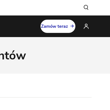
Zamów teraz
entów