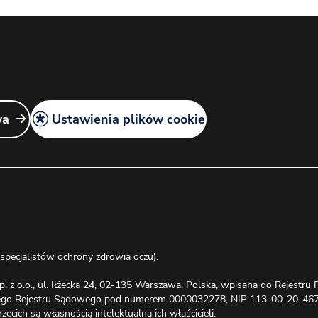
wa
Ustawienia plików cookie
specjalistów ochrony zdrowia oczu).
 z o.o., ul. Iłżecka 24, 02-135 Warszawa, Polska, wpisana do Rejestr
go Rejestru Sądowego pod numerem 0000032278, NIP 113-00-20-467, o
cich są własnością intelektualną ich właścicieli.