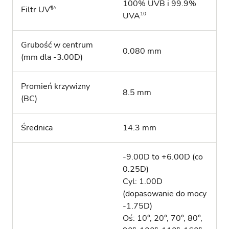
100% UVB i 99.9%
¶^
Filtr UV
10
UVA
Grubość w centrum
0.080 mm
(mm dla -3.00D)
Promień krzywizny
8.5 mm
(BC)
Średnica
14.3 mm
-9.00D to +6.00D (co
0.25D)
Cyl: 1.00D
(dopasowanie do mocy
-1.75D)
Oś: 10°, 20°, 70°, 80°,