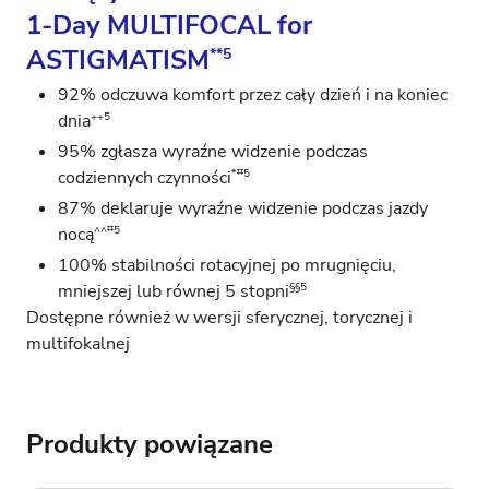
1-Day MULTIFOCAL for
ASTIGMATISM
**5
92% odczuwa komfort przez cały dzień i na koniec
++5
dnia
95% zgłasza wyraźne widzenie podczas
*‡‡5
codziennych czynności
87% deklaruje wyraźne widzenie podczas jazdy
^^‡‡5
nocą
100% stabilności rotacyjnej po mrugnięciu,
§§5
mniejszej lub równej 5 stopni
Dostępne również w wersji
sferycznej
,
torycznej
i
multifokalnej
Produkty powiązane