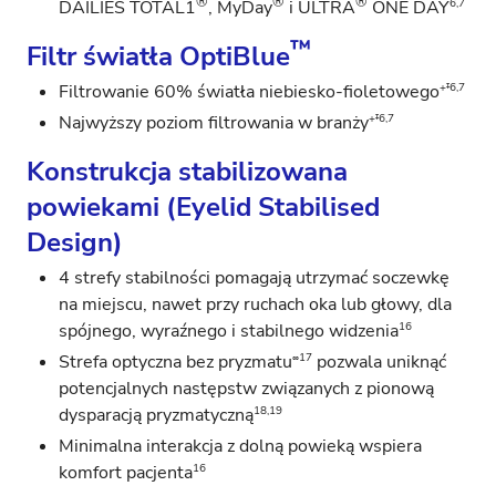
®
®
®
6,7
DAILIES TOTAL1
, MyDay
i ULTRA
ONE DAY
™
Filtr światła OptiBlue
+‡6,7
Filtrowanie 60% światła niebiesko-fioletowego
+‡6,7
Najwyższy poziom filtrowania w branży
Konstrukcja stabilizowana
powiekami (Eyelid Stabilised
Design)
4 strefy stabilności pomagają utrzymać soczewkę
na miejscu, nawet przy ruchach oka lub głowy, dla
16
spójnego, wyraźnego i stabilnego widzenia
∞17
Strefa optyczna bez pryzmatu
pozwala uniknąć
potencjalnych następstw związanych z pionową
18,19
dysparacją pryzmatyczną
Minimalna interakcja z dolną powieką wspiera
16
komfort pacjenta