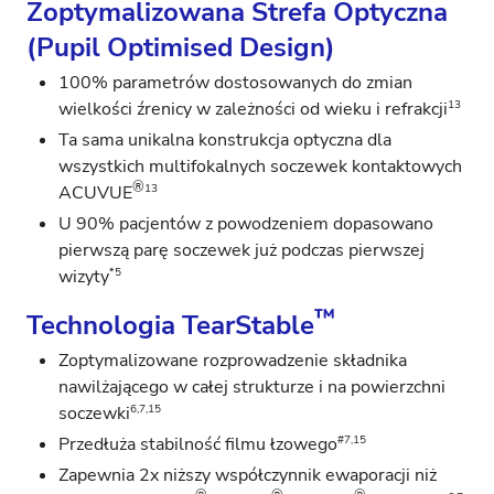
Zoptymalizowana Strefa Optyczna
(Pupil Optimised Design)
100% parametrów dostosowanych do zmian
13
wielkości źrenicy w zależności od wieku i refrakcji
Ta sama unikalna konstrukcja optyczna dla
wszystkich multifokalnych soczewek kontaktowych
®
13
ACUVUE
U 90% pacjentów z powodzeniem dopasowano
pierwszą parę soczewek już podczas pierwszej
*5
wizyty
™
Technologia TearStable
Zoptymalizowane rozprowadzenie składnika
nawilżającego w całej strukturze i na powierzchni
6,7,15
soczewki
#7,15
Przedłuża stabilność filmu łzowego
Zapewnia 2x niższy współczynnik ewaporacji niż