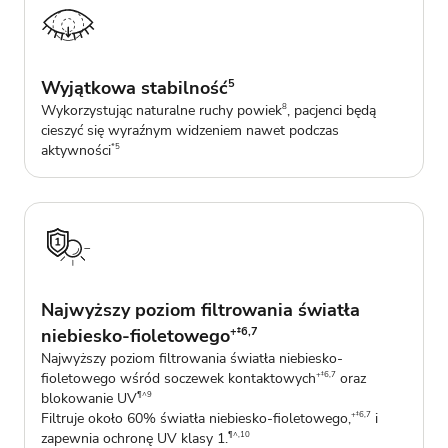
Wyjątkowa stabilność
5
Wykorzystując naturalne ruchy powiek
, pacjenci będą
8
cieszyć się wyraźnym widzeniem nawet podczas
aktywności
*5
Najwyższy poziom filtrowania światła
niebiesko-fioletowego
+‡6,7
Najwyższy poziom filtrowania światła niebiesko-
fioletowego wśród soczewek kontaktowych
oraz
+‡6,7
blokowanie UV
¶^9
Filtruje około 60% światła niebiesko-fioletowego,
i
+‡6,7
zapewnia ochronę UV klasy 1.
¶^,10