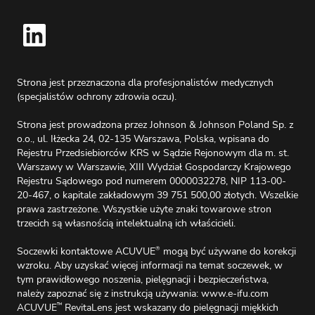
Strona jest przeznaczona dla profesjonalistów medycznych
(specjalistów ochrony zdrowia oczu).
Strona jest prowadzona przez Johnson & Johnson Poland Sp. z
o.o., ul. Iłżecka 24, 02-135 Warszawa, Polska, wpisana do
Rejestru Przedsiebiorców KRS w Sądzie Rejonowym dla m. st.
Warszawy w Warszawie, XIII Wydział Gospodarczy Krajowego
Rejestru Sądowego pod numerem 0000032278, NIP 113-00-
20-467, o kapitale zakładowym 39 751 500,00 złotych. Wszelkie
prawa zastrzeżone. Wszystkie użyte znaki towarowe stron
trzecich są własnością intelektualną ich właścicieli.
Soczewki kontaktowe ACUVUE
mogą być używane do korekcji
®
wzroku. Aby uzyskać więcej informacji na temat soczewek, w
tym prawidłowego noszenia, pielęgnacji i bezpieczeństwa,
należy zapoznać się z instrukcją używania:
www.e-ifu.com
ACUVUE
RevitaLens jest wskazany do pielęgnacji miękkich
™