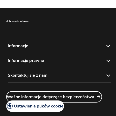
Informacje
Aktualności
Informacje prawne
Mapa strony
Polityka prywatności
Skontaktuj się z nami
Odpowiedzialność
Instrukcja używania
Logowanie Menedżera Kont
Ważne informacje dotyczące bezpieczeństwa
Ważne informacje dotyczące bezpieczeństwa
Kontakt
Informacje prawne
Praca w J&J
Ustawienia plików cookie
Polityka plików cookie
Zapytanie o informację medyczną