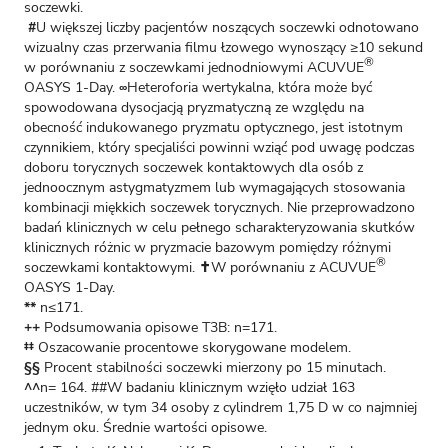
soczewki.
#
U większej liczby pacjentów noszących soczewki odnotowano
wizualny czas przerwania filmu łzowego wynoszący ≥10 sekund
®
w porównaniu z soczewkami jednodniowymi ACUVUE
OASYS 1-Day.
∞
Heteroforia wertykalna, która może być
spowodowana dysocjacją pryzmatyczną ze względu na
obecność indukowanego pryzmatu optycznego, jest istotnym
czynnikiem, który specjaliści powinni wziąć pod uwagę podczas
doboru torycznych soczewek kontaktowych dla osób z
jednoocznym astygmatyzmem lub wymagających stosowania
kombinacji miękkich soczewek torycznych. Nie przeprowadzono
badań klinicznych w celu pełnego scharakteryzowania skutków
klinicznych różnic w pryzmacie bazowym pomiędzy różnymi
®
soczewkami kontaktowymi.
✝
W porównaniu z ACUVUE
OASYS 1-Day.
**
n≤171.
++
Podsumowania opisowe T3B: n=171.
‡‡
Oszacowanie procentowe skorygowane modelem.
§§
Procent stabilności soczewki mierzony po 15 minutach.
^^
n= 164. ##W badaniu klinicznym wzięło udział 163
uczestników, w tym 34 osoby z cylindrem 1,75 D w co najmniej
jednym oku. Średnie wartości opisowe.