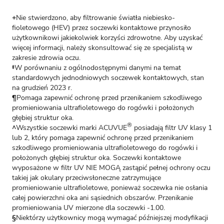
+
Nie stwierdzono, aby filtrowanie światła niebiesko-
fioletowego (HEV) przez soczewki kontaktowe przynosiło
użytkownikowi jakiekolwiek korzyści zdrowotne. Aby uzyskać
więcej informacji, należy skonsultować się ze specjalistą w
zakresie zdrowia oczu.
‡
W porównaniu z ogólnodostępnymi danymi na temat
standardowych jednodniowych soczewek kontaktowych, stan
na grudzień 2023 r.
¶
Pomaga zapewnić ochronę przed przenikaniem szkodliwego
promieniowania ultrafioletowego do rogówki i położonych
głębiej struktur oka.
®
^
Wszystkie soczewki marki ACUVUE
posiadają filtr UV klasy 1
lub 2, który pomaga zapewnić ochronę przed przenikaniem
szkodliwego promieniowania ultrafioletowego do rogówki i
położonych głębiej struktur oka. Soczewki kontaktowe
wyposażone w filtr UV NIE MOGĄ zastąpić pełnej ochrony oczu
takiej jak okulary przeciwsłoneczne zatrzymujące
promieniowanie ultrafioletowe, ponieważ soczewka nie osłania
całej powierzchni oka ani sąsiednich obszarów. Przenikanie
promieniowania UV mierzone dla soczewki -1.00.
§
Niektórzy użytkownicy mogą wymagać późniejszej modyfikacji