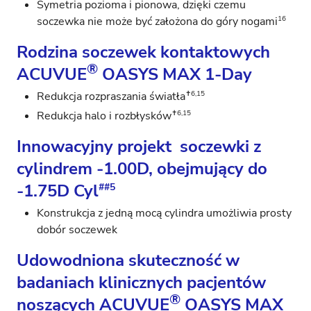
Symetria pozioma i pionowa, dzięki czemu
16
soczewka nie może być założona do góry nogami
Rodzina soczewek kontaktowych
®
ACUVUE
OASYS MAX 1-Day
✝6,15
Redukcja rozpraszania światła
✝6,15
Redukcja halo i rozbłysków
Innowacyjny projekt soczewki z
cylindrem -1.00D, obejmujący do
-1.75D Cyl
##5
Konstrukcja z jedną mocą cylindra umożliwia prosty
dobór soczewek
Udowodniona skuteczność w
badaniach klinicznych pacjentów
®
noszących ACUVUE
OASYS MAX