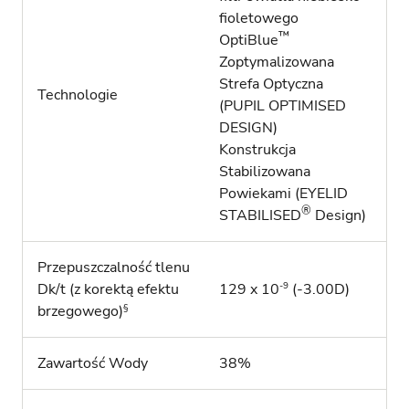
fioletowego
™
OptiBlue
Zoptymalizowana
Strefa Optyczna
Technologie
(PUPIL OPTIMISED
DESIGN)
Konstrukcja
Stabilizowana
Powiekami (EYELID
®
STABILISED
Design)
Przepuszczalność tlenu
-9
Dk/t (z korektą efektu
129 x 10
(-3.00D)
§
brzegowego)
Zawartość Wody
38%