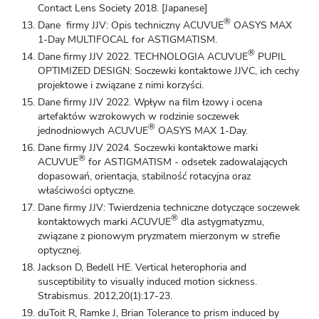
Contact Lens Society 2018. [Japanese]
®
Dane firmy JJV: Opis techniczny ACUVUE
OASYS MAX
1-Day MULTIFOCAL for ASTIGMATISM.
®
Dane firmy JJV 2022. TECHNOLOGIA ACUVUE
PUPIL
OPTIMIZED DESIGN: Soczewki kontaktowe JJVC, ich cechy
projektowe i związane z nimi korzyści.
Dane firmy JJV 2022. Wpływ na film łzowy i ocena
artefaktów wzrokowych w rodzinie soczewek
®
jednodniowych ACUVUE
OASYS MAX 1-Day.
Dane firmy JJV 2024. Soczewki kontaktowe marki
®
ACUVUE
for ASTIGMATISM - odsetek zadowalających
dopasowań, orientacja, stabilność rotacyjna oraz
właściwości optyczne.
Dane firmy JJV: Twierdzenia techniczne dotyczące soczewek
®
kontaktowych marki ACUVUE
dla astygmatyzmu,
związane z pionowym pryzmatem mierzonym w strefie
optycznej.
Jackson D, Bedell HE. Vertical heterophoria and
susceptibility to visually induced motion sickness.
Strabismus. 2012,20(1):17-23.
duToit R, Ramke J, Brian Tolerance to prism induced by