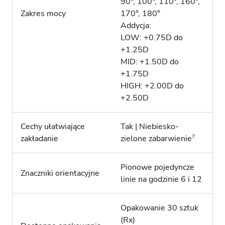
90°, 100°, 110°, 160°,
Zakres mocy
170°, 180°
Addycja:
LOW: +0.75D do
+1.25D
MID: +1.50D do
+1.75D
HIGH: +2.00D do
+2.50D
Cechy ułatwiające
Tak | Niebiesko-
7
zakładanie
zielone zabarwienie
Pionowe pojedyncze
Znaczniki orientacyjne
linie na godzinie 6 i 12
Opakowanie 30 sztuk
(Rx)