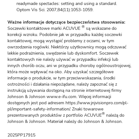
readymade spectacles: setting and using a standard.
Optom Vis Sci. 2007,84(11):1053-1059.
Ważne informacje dotyczące bezpieczeństwa stosowania:
®
Soczewki kontaktowe marki ACUVUE
są wskazane do
korekcji wzroku. Podobnie jak w przypadku każdej soczewki
kontaktowej, mogą wystąpić problemy z oczami, w tym
owrzodzenia rogówki. Niektórzy użytkownicy mogą odczuwać
lekkie podrażnienia, swędzenie lub dyskomfort. Soczewek
kontaktowych nie należy używać w przypadku infekcji lub
innych chorób oczu, ani w przypadku choroby ogólnoustrojowej,
która może wpływać na oko. Aby uzyskać szczegółowe
informacje o produkcie, w tym przeciwwskazania, środki
ostrożności i działania niepożądane, należy zapoznać się z
instrukcją używania dostępną na stronie internetowej firmy
Johnson & Johnson
www.e-ifu.com
. Więcej informacji
dostępnych jest pod adresem
https://www.jnjvisionpro.com/pl-
pl/important-safety-information/
. Znaki towarowe
®
prezentowanych produktów z portfolio ACUVUE
należą do
Johnson & Johnson. Materiał należy do Johnson & Johnson.
2025PP17915