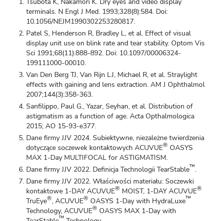
Tsubota K, Nakamori K. Dry eyes and video display
terminals. N Engl J Med. 1993;328(8):584. Doi:
10.1056/NEJM1990302253280817.
Patel S, Henderson R, Bradley L, et al. Effect of visual
display unit use on blink rate and tear stability. Optom Vis
Sci 1991;68(11):888-892. Doi: 10.1097/00006324-
199111000-00010.
Van Den Berg TJ, Van Rijn LJ, Michael R, et al. Straylight
effects with gaining and lens extraction. AM J Ophthalmol
2007;144(3):358-363.
Sanfilippo, Paul G., Yazar, Seyhan, et al. Distribution of
astigmatism as a function of age. Acta Opthalmologica
2015; AO 15-93-e377.
Dane firmy JJV 2024. Subiektywne, niezależne twierdzenia
®
dotyczące soczewek kontaktowych ACUVUE
OASYS
MAX 1-Day MULTIFOCAL for ASTIGMATISM.
™
Dane firmy JJV 2022. Definicja Technologii TearStable
.
Dane firmy JJV 2022. Właściwości materiału: Soczewki
®
®
kontaktowe 1-DAY ACUVUE
MOIST, 1-DAY ACUVUE
®
®
™
TruEye
, ACUVUE
OASYS 1-Day with HydraLuxe
®
Technology, ACUVUE
OASYS MAX 1-Day with
™
TearStable
Technology.