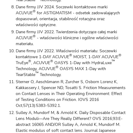
Dane firmy JJV 2024. Soczewki kontaktowe marki
®
ACUVUE
for ASTIGMATISM - odsetek zadowalających
dopasowań, orientacja, stabilność rotacyjna oraz
właściwości optyczne.
Dane firmy JJV 2022. Twierdzenia dotyczące całej marki
®
ACUVUE
- właściwości kliniczne i ogólne właściwości
materiału.
Dane firmy JJV 2022. Właściwości materiału: Soczewki
®
®
kontaktowe 1-DAY ACUVUE
MOIST, 1-DAY ACUVUE
®
®
™
TruEye
, ACUVUE
OASYS 1-Day with HydraLuxe
®
Technology, ACUVUE
OASYS MAX 1-Day with
™
TearStable
Technology.
Sterner O, Aeschlimann R, Zurcher S, Osborn Lorenz K,
Kakkassery J, Spencer ND, Tosatti S. Friction Measurements
on Contact Lenses in Their Operating Environment: Effect
of Testing Conditions on Friction. IOVS 2016
Oct;57(13):5383-5392.1.
Sulley A, Mundorf M, & Arnold K. Daily Disposable Contact
Lens Moduli—Are They Really Different? OVS 2016;93:E-
abstract 16065 AND/OR Sulley A, Arnold K, Mundorf M.
Elastic modulus of soft contact lens. Journal Japanese