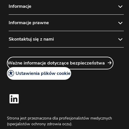
Informacje
Aktualności
Informacje prawne
Mapa strony
Polityka prywatności
Skontaktuj się z nami
Odpowiedzialność
Instrukcja używania
Logowanie Menedżera Kont
Ważne informacje dotyczące bezpieczeństwa
Ważne informacje dotyczące bezpieczeństwa
Kontakt
Informacje prawne
Praca w J&J
Ustawienia plików cookie
Polityka plików cookie
Zapytanie o informację medyczną
Strona jest przeznaczona dla profesjonalistów medycznych
(specjalistów ochrony zdrowia oczu).