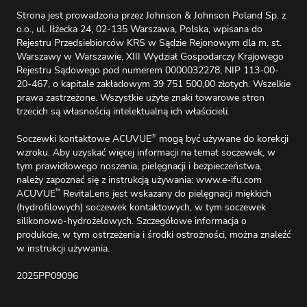
Strona jest prowadzona przez Johnson & Johnson Poland Sp. z
o.o., ul. Iłżecka 24, 02-135 Warszawa, Polska, wpisana do
Rejestru Przedsiebiorców KRS w Sądzie Rejonowym dla m. st.
Warszawy w Warszawie, XIII Wydział Gospodarczy Krajowego
Rejestru Sądowego pod numerem 0000032278, NIP 113-00-
20-467, o kapitale zakładowym 39 751 500,00 złotych. Wszelkie
prawa zastrzeżone. Wszystkie użyte znaki towarowe stron
trzecich są własnością intelektualną ich właścicieli.
Soczewki kontaktowe ACUVUE
mogą być używane do korekcji
®
wzroku. Aby uzyskać więcej informacji na temat soczewek, w
tym prawidłowego noszenia, pielęgnacji i bezpieczeństwa,
należy zapoznać się z instrukcją używania:
www.e-ifu.com
ACUVUE
RevitaLens jest wskazany do pielęgnacji miękkich
™
(hydrofilowych) soczewek kontaktowych, w tym soczewek
silikonowo-hydrożelowych. Szczegółowe informacja o
produkcie, w tym ostrzeżenia i środki ostrożności, można znaleźć
w instrukcji używania.
2025PP09096