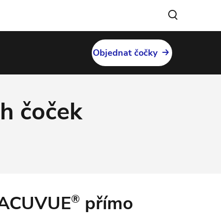
Objednat čočky
ch čoček
ty ACUVUE
přímo
®