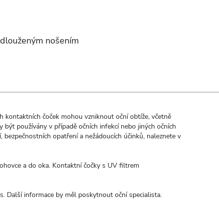
rodlouženým nošením
ých kontaktních čoček mohou vzniknout oční obtíže, včetně
být používány v případě očních infekcí nebo jiných očních
 bezpečnostních opatření a nežádoucích účinků, naleznete v
rohovce a do oka. Kontaktní čočky s UV filtrem
s. Další informace by měl poskytnout oční specialista.