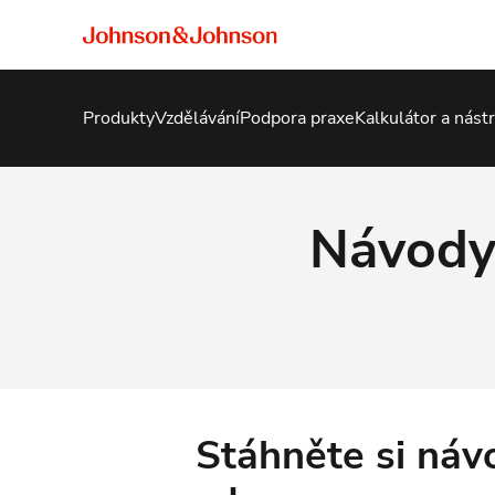
Produkty
Vzdělávání
Podpora praxe
Kalkulátor a nást
Návody 
Stáhněte si náv