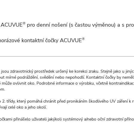
ky ACUVUE
®
pro denní nošení (s častou výměnou) a s p
dnorázové kontaktní čočky ACUVUE
®
jsou zdravotnický prostředek určený ke korekci zraku. Stejně jako u jin
t mírné podráždění, svědění nebo nepohodlí. Kontaktní čočky by neměly 
ůže ovlivnit oko. Podrobné informace o výrobku, včetně kontraindikací,
om
.
o 2. třídy, který pomáhá chránit před pronikáním škodlivého UV záření k 
jí celé oko a jeho okolí.
čkami přinášelo uživateli jakýkoli systémový a/nebo oční zdravotní příno