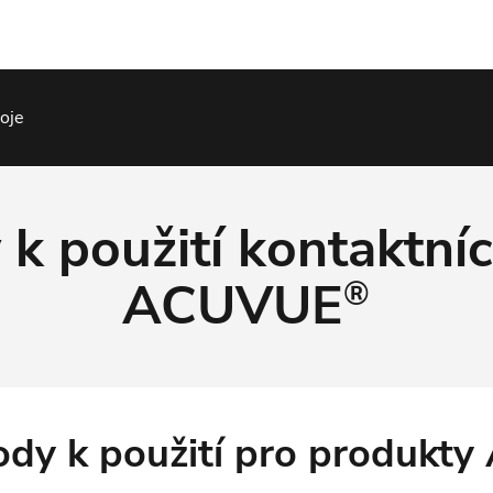
roje
k použití kontaktní
ACUVUE
®
ody k použití pro produk