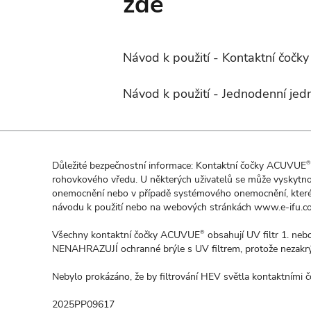
zde
Návod k použití - Kontaktní čoč
Návod k použití - Jednodenní je
Důležité bezpečnostní informace: Kontaktní čočky ACUVUE
®
rohovkového vředu. U některých uživatelů se může vyskytnou
onemocnění nebo v případě systémového onemocnění, které m
návodu k použití nebo na webových stránkách
www.e-ifu.c
Všechny kontaktní čočky ACUVUE
obsahují UV filtr 1. neb
®
NENAHRAZUJÍ ochranné brýle s UV filtrem, protože nezakrýva
Nebylo prokázáno, že by filtrování HEV světla kontaktními čo
2025PP09617