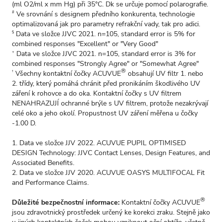
(ml O2/ml x mm Hg) při 35°C. Dk se určuje pomocí polarografie.
Ve srovnání s designem předního konkurenta, technologie
#
optimalizovaná jak pro parametry refrakční vady, tak pro adici.
Data ve složce JJVC 2021. n=105, standard error is 5% for
§
combined responses "Excellent" or "Very Good"
Data ve složce JJVC 2021. n=105, standard error is 3% for
+
combined responses "Strongly Agree" or "Somewhat Agree"
®
Všechny kontaktní čočky ACUVUE
obsahují UV filtr 1. nebo
†
2. třídy, který pomáhá chránit před pronikáním škodlivého UV
záření k rohovce a do oka. Kontaktní čočky s UV filtrem
NENAHRAZUJÍ ochranné brýle s UV filtrem, protože nezakrývají
celé oko a jeho okolí. Propustnost UV záření měřena u čočky
-1.00 D.
1. Data ve složce JJV 2022. ACUVUE PUPIL OPTIMISED
DESIGN Technology: JJVC Contact Lenses, Design Features, and
Associated Benefits.
2. Data ve složce JJV 2020. ACUVUE OASYS MULTIFOCAL Fit
and Performance Claims.
®
Důležité bezpečnostní informace:
Kontaktní čočky ACUVUE
jsou zdravotnický prostředek určený ke korekci zraku. Stejně jako