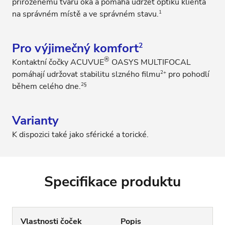
přirozenému tvaru oka a pomáhá udržet optiku klienta
1
na správném místě a ve správném stavu.
Pro výjimečný komfort
2
®
Kontaktní čočky ACUVUE
OASYS MULTIFOCAL
2+
pomáhají udržovat stabilitu slzného filmu
pro pohodlí
2§
během celého dne.
Varianty
K dispozici také jako sférické a torické.
Specifikace produktu
Vlastnosti čoček
Popis