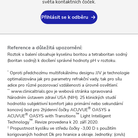
světa kontaktních čoček.
Přihlásit se k odběru
Reference a důležitá upozornění:
Roztok v balení obsahuje kyselinu boritou a tetraboritan sodný
(boritan sodný) k docílení správné hodnoty pH v roztoku.
Oproti předchozímu multifokálnímu designu JJV je technologie
*
optimalizována jak pro parametry refrakční vady, tak pro sílu
adice pro různé pozorovací vzdálenosti a úrovně osvětlení.
www.clinicaltrials.gov
je webová stránka spravovaná
**
Národním ústavem zdraví USA (NIH). 25 klinických studií
hodnotilo subjektivní komfort jako primární nebo sekundární
®
koncový bod pro 2týdenní čočky ACUVUE
OASYS a
®
™
ACUVUE
OASYS with Transitions
Light Intelligent
™
Technology
. Revize provedena k 20. září 2020.
Propustnost kyslíku ve středu čočky -3,00 D s použitím
◊
korigovaných hodnot Dk pro hranice a okraje. Jednotky: (cm/s)