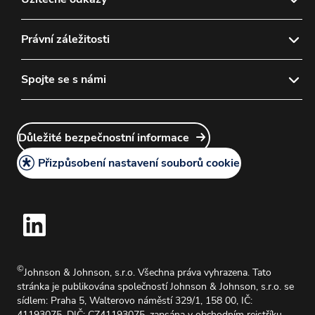
Náš závázek k vám
Kontaktujte nás
Právní záležitosti
®
Vyhledat očního specialistu | ACUVUE
Nejčastější otázky
Objednávání
Ochrana vašich dat
Spojte se s námi
Obchodní podmínky
Mapa stránek
Návody k použití kontaktních čoček
Medical Information Requests
Kariéra v J&J
Důležité bezpečnostní informace
Důležité bezpečnostní informace
Podmínky poskytování služeb
Přizpůsobení nastavení souborů cookie
Zásady používání souborů cookies
©
Johnson & Johnson, s.r.o. Všechna práva vyhrazena. Tato
stránka je publikována společností Johnson & Johnson, s.r.o. se
sídlem: Praha 5, Walterovo náměstí 329/1, 158 00, IČ:
41193075, DIČ: CZ41193075, zapsána v obchodním rejstříku