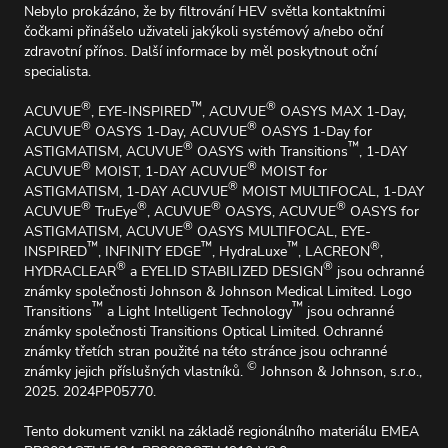
Nebylo prokázáno, že by filtrování HEV světla kontaktními
čočkami přinášelo uživateli jakýkoli systémový a/nebo oční
zdravotní přínos. Další informace by měl poskytnout oční
specialista.
®
™
®
ACUVUE
, EYE-INSPIRED
, ACUVUE
OASYS MAX 1-Day,
®
®
ACUVUE
OASYS 1-Day, ACUVUE
OASYS 1-Day for
®
™
ASTIGMATISM, ACUVUE
OASYS with Transitions
, 1-DAY
®
®
ACUVUE
MOIST, 1-DAY ACUVUE
MOIST for
®
ASTIGMATISM, 1-DAY ACUVUE
MOIST MULTIFOCAL, 1-DAY
®
®
®
®
ACUVUE
TruEye
, ACUVUE
OASYS, ACUVUE
OASYS for
®
ASTIGMATISM, ACUVUE
OASYS MULTIFOCAL, EYE-
™
™
™
®
INSPIRED
, INFINITY EDGE
, HydraLuxe
, LACREON
,
®
®
HYDRACLEAR
a EYELID STABILIZED DESIGN
jsou ochranné
známky společnosti Johnson & Johnson Medical Limited. Logo
™
™
Transitions
a Light Intelligent Technology
jsou ochranné
známky společnosti Transitions Optical Limited. Ochranné
známky třetích stran použité na této stránce jsou ochranné
©
známky jejich příslušných vlastníků.
Johnson & Johnson, s.r.o.,
2025. 2024PP05770.
Tento dokument vznikl na základě regionálního materiálu EMEA