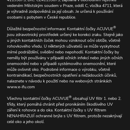
vedeném Městským soudem v Praze, oddíl C, vložka 4711, která
je výhradně zodpovědná za její obsah. Je určená k používání
osobami s pobytem v České republice.
®
Důležité bezpečnostní informace: Kontaktní čočky ACUVUE
jsou zdravotnický prostředek určený ke korekci zraku. Stejně jako
u jiných kontaktních čoček mohou vzniknout oční obtíže, včetně
rohovkového vředu. U některých uživatelů se může vyskytnout
mírné podráždění, svědění nebo nepohodlí. Kontaktní čočky by
neměly být používány v případě očních infekcí nebo jiných očních
onemocnění nebo v případě systémového onemocnění, které
může ovlivnit oko. Podrobné informace o výrobku, včetně
kontraindikací, bezpečnostních opatření a nežádoucích účinků,
naleznete v návodu k použití nebo na webových stránkách
www.e-ifu.com
®
Všechny kontaktní čočky ACUVUE
obsahují UV filtr 1. nebo 2.
třídy, který pomáhá chránit před pronikáním škodlivého UV
záření k rohovce a do oka. Kontaktní čočky s UV filtrem
NENAHRAZUJÍ ochranné brýle s UV filtrem, protože nezakrývají
celé oko a jeho okolí.