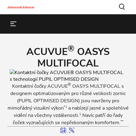
®
ACUVUE
OASYS
MULTIFOCAL
®
Kontaktní čočky ACUVUE
OASYS MULTIFOCAL s
designem optimalizovaným pro různé velikosti zornic
(PUPIL OPTIMISED DESIGN) jsou navrženy pro
*1
mimořádný vizuální výkon
a nabízejí jasné a spolehlivé
1
vidění na všechny vzdálenosti.
Navíc patří do řady
**
čoček vyznačujících se nepřekonaným komfortem.