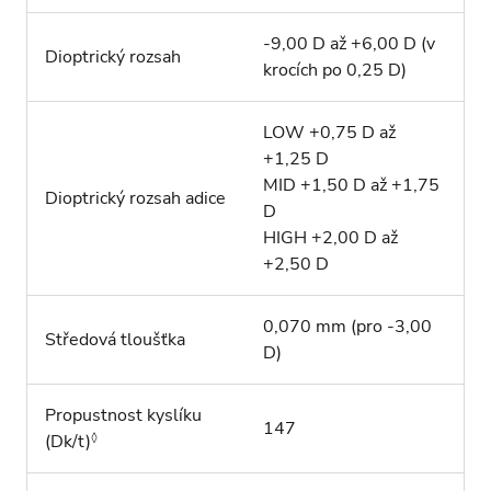
-9,00 D až +6,00 D (v
Dioptrický rozsah
krocích po 0,25 D)
LOW +0,75 D až
+1,25 D
MID +1,50 D až +1,75
Dioptrický rozsah adice
D
HIGH +2,00 D až
+2,50 D
0,070 mm (pro -3,00
Středová tloušťka
D)
Propustnost kyslíku
147
◊
(Dk/t)