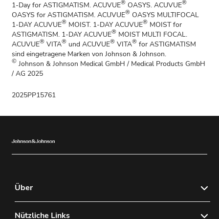
®
®
1-Day for ASTIGMATISM. ACUVUE
OASYS. ACUVUE
®
OASYS for ASTIGMATISM. ACUVUE
OASYS MULTIFOCAL
®
®
1-DAY ACUVUE
MOIST. 1-DAY ACUVUE
MOIST for
®
ASTIGMATISM. 1-DAY ACUVUE
MOIST MULTI FOCAL.
®
®
®
®
ACUVUE
VITA
und ACUVUE
VITA
for ASTIGMATISM
sind eingetragene Marken von Johnson & Johnson.
©
Johnson & Johnson Medical GmbH / Medical Products GmbH
/ AG 2025
2025PP15761
Über
Bestellportal
Nützliche Links