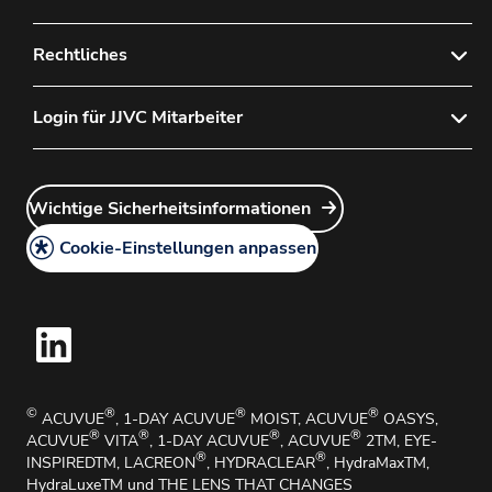
Sitemap
Kontaktieren Sie uns
Rechtliches
Häufig gestellte Fragen
Datenschutzerklärung
Login für JJVC Mitarbeiter
Wie Sie ein Konto bei uns anlegen
Cookie-Richtlinie
Wie Sie unsere Produkte bestellen
Customer Service Login
Gesetzliche Hinweise
Wie Sie unsere Produkte zurückgeben
Wichtige Sicherheitsinformationen
Account Manager Login
AGB
Medizinische Angelegenheiten und Medizinische
Cookie-Einstellungen anpassen
Informationen
Handhabungsbroschüre
Hinweisgebersystem
Wichtige Sicherheitsinformationen
Impressum
©
®
®
®
ACUVUE
, 1-DAY ACUVUE
MOIST, ACUVUE
OASYS,
®
®
®
®
ACUVUE
VITA
, 1-DAY ACUVUE
, ACUVUE
2TM, EYE-
®
®
INSPIREDTM, LACREON
, HYDRACLEAR
, HydraMaxTM,
HydraLuxeTM und THE LENS THAT CHANGES