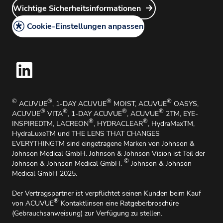
Wie Sie unsere Produkte zurückgeben
Wichtige Sicherheitsinformationen
Account Manager Login
AGB
Medizinische Angelegenheiten und Medizinische
Cookie-Einstellungen anpassen
Informationen
Handhabungsbroschüre
Hinweisgebersystem
Wichtige Sicherheitsinformationen
Impressum
©
®
®
®
ACUVUE
, 1-DAY ACUVUE
MOIST, ACUVUE
OASYS,
®
®
®
®
ACUVUE
VITA
, 1-DAY ACUVUE
, ACUVUE
2TM, EYE-
®
®
INSPIREDTM, LACREON
, HYDRACLEAR
, HydraMaxTM,
HydraLuxeTM und THE LENS THAT CHANGES
EVERYTHINGTM sind eingetragene Marken von Johnson &
Johnson Medical GmbH. Johnson & Johnson Vision ist Teil der
©
Johnson & Johnson Medical GmbH.
Johnson & Johnson
Medical GmbH 2025.
Der Vertragspartner ist verpflichtet seinen Kunden beim Kauf
®
von ACUVUE
Kontaktlinsen eine Ratgeberbroschüre
(Gebrauchsanweisung) zur Verfügung zu stellen.