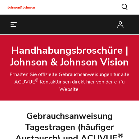
Handhabungsbroschüre |
Johnson & Johnson Vision
Erhalten Sie offizielle Gebrauchsanweisungen für alle
®
ACUVUE
Kontaktlinsen direkt hier von der e-ifu
Website.
Gebrauchsanweisung
Tagestragen (häufiger
®
Austausch) und ACUVUE