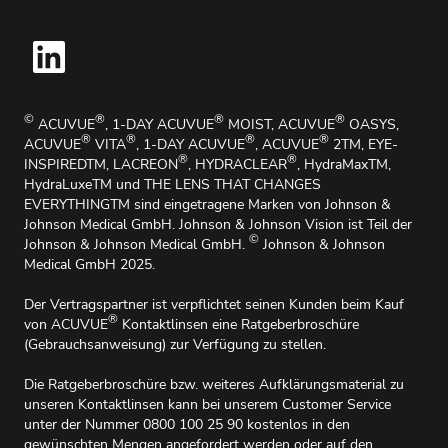
Hinweisgebersystem
Wichtige Sicherheitsinformationen
Impressum
©
®
®
®
ACUVUE
, 1-DAY ACUVUE
MOIST, ACUVUE
OASYS,
®
®
®
®
ACUVUE
VITA
, 1-DAY ACUVUE
, ACUVUE
2TM, EYE-
®
®
INSPIREDTM, LACREON
, HYDRACLEAR
, HydraMaxTM,
HydraLuxeTM und THE LENS THAT CHANGES
EVERYTHINGTM sind eingetragene Marken von Johnson &
Johnson Medical GmbH. Johnson & Johnson Vision ist Teil der
©
Johnson & Johnson Medical GmbH.
Johnson & Johnson
Medical GmbH 2025.
Der Vertragspartner ist verpflichtet seinen Kunden beim Kauf
®
von ACUVUE
Kontaktlinsen eine Ratgeberbroschüre
(Gebrauchsanweisung) zur Verfügung zu stellen.
Die Ratgeberbroschüre bzw. weiteres Aufklärungsmaterial zu
unseren Kontaktlinsen kann bei unserem Customer Service
unter der Nummer 0800 100 25 90 kostenlos in den
gewünschten Mengen angefordert werden oder auf den