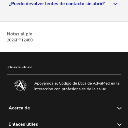
¿Puedo devolver lentes de contacto sin abrir?
En caso de dudas sobre boletos o faturas,
comuníquese con el departamento de cobranzas al
número 0800-444-2604, de lunes a viernes 9am
El acuerdo de devolución de productos que no
– 6pm (Hora de Buenos Aires).
fueron abiertos y está dentro del plazo y validación
Notas al pie
debe ser negociado con el representante de
2026PP12480
ventas, responsable de su contacto.
Apoyamos el Código de Ética de AdvaMed en la
interacción con profesionales de la salud.
Acerca de
Sobre nosotros
Enlaces útiles