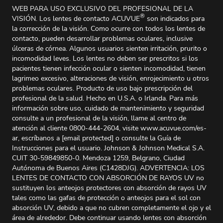
WEB PARA USO EXCLUSIVO DEL PROFESIONAL DE LA
®
VISIÓN. Los lentes de contacto ACUVUE
son indicados para
la corrección de la visión. Como ocurre con todos los lentes de
contacto, pueden desarrollar problemas oculares, inclusive
úlceras de córnea. Algunos usuarios sienten irritación, prurito o
incomodidad leves. Los lentes no deben ser prescritos si los
pacientes tienen infección ocular o sienten incomodidad, tienen
lagrimeo excesivo, alteraciones de visión, enrojecimiento u otros
problemas oculares. Producto de uso bajo prescripción del
profesional de la salud. Hecho en U.S.A. o Irlanda. Para más
información sobre uso, cuidado de mantenimiento y seguridad
consulte a un profesional de la visión, llame al centro de
atención al cliente 0800-444-2604, visite www.acuvue.com/es-
ar, escríbanos a
[email protected]
o consulte la Guía de
Instrucciones para el usuario. Johnson & Johnson Medical S.A.
CUIT 30-59849850-0. Mendoza 1259, Belgrano, Ciudad
Autónoma de Buenos Aires (C1428DJG). ADVERTENCIA: LOS
LENTES DE CONTACTO CON ABSORCIÓN DE RAYOS UV no
sustituyen los anteojos protectores con absorción de rayos UV
tales como las gafas de protección o anteojos para el sol con
absorción UV, debido a que no cubren completamente el ojo y el
área de alrededor. Debe continuar usando lentes con absorción