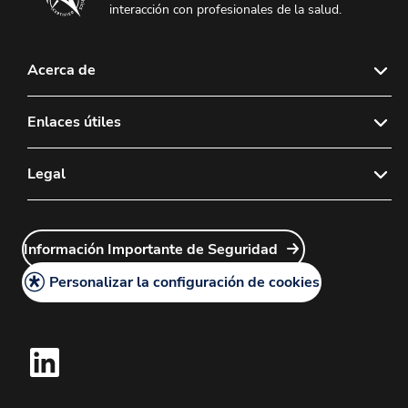
interacción con profesionales de la salud.
Acerca de
Sobre nosotros
Enlaces útiles
Noticias y Medios
Contáctenos
Legal
Política de devoluciones de lentes de contacto
Preguntas Frecuentes
Carreras
Política de Privacidad
Sales Rep Login
Información Importante de Seguridad
Política legal
Customer Service Login
Política de Cookies
Personalizar la configuración de cookies
Mapa del sitio
Centro de Quejas de Productos
Solicitud de Información Médica