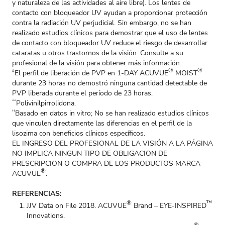
y naturaleza de las actividades al aire libre). Los lentes de
contacto con bloqueador UV ayudan a proporcionar protección
contra la radiación UV perjudicial. Sin embargo, no se han
realizado estudios clínicos para demostrar que el uso de lentes
de contacto con bloqueador UV reduce el riesgo de desarrollar
cataratas u otros trastornos de la visión. Consulte a su
profesional de la visión para obtener más información.
®
®
El perfil de liberación de PVP en 1-DAY ACUVUE
MOIST
#
durante 23 horas no demostró ninguna cantidad detectable de
PVP liberada durante el período de 23 horas.
Polivinilpirrolidona.
**
Basado en datos in vitro; No se han realizado estudios clínicos
††
que vinculen directamente las diferencias en el perfil de la
lisozima con beneficios clínicos específicos.
EL INGRESO DEL PROFESIONAL DE LA VISIÓN A LA PÁGINA
NO IMPLICA NINGUN TIPO DE OBLIGACION DE
PRESCRIPCION O COMPRA DE LOS PRODUCTOS MARCA
®
ACUVUE
.
REFERENCIAS:
®
™
JJV Data on File 2018. ACUVUE
Brand – EYE-INSPIRED
Innovations.