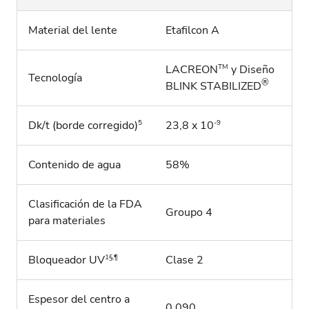
Material del lente
Etafilcon A
TM
LACREON
y Diseño
Tecnología
®
BLINK STABILIZED
5
-9
Dk/t (borde corregido)
23,8 x 10
Contenido de agua
58%
Clasificación de la FDA
Groupo 4
para materiales
1§,¶
Bloqueador UV
Clase 2
Espesor del centro a
0,090