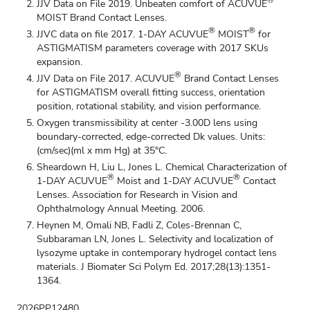
®
JJV Data on File 2019. Unbeaten comfort of ACUVUE
MOIST Brand Contact Lenses.
®
®
JJVC data on file 2017. 1-DAY ACUVUE
MOIST
for
ASTIGMATISM parameters coverage with 2017 SKUs
expansion.
®
JJV Data on File 2017. ACUVUE
Brand Contact Lenses
for ASTIGMATISM overall fitting success, orientation
position, rotational stability, and vision performance.
Oxygen transmissibility at center -3.00D lens using
boundary-corrected, edge-corrected Dk values. Units:
(cm/sec)(ml x mm Hg) at 35°C.
Sheardown H, Liu L, Jones L. Chemical Characterization of
®
®
1-DAY ACUVUE
Moist and 1-DAY ACUVUE
Contact
Lenses. Association for Research in Vision and
Ophthalmology Annual Meeting. 2006.
Heynen M, Omali NB, Fadli Z, Coles-Brennan C,
Subbaraman LN, Jones L. Selectivity and localization of
lysozyme uptake in contemporary hydrogel contact lens
materials. J Biomater Sci Polym Ed. 2017;28(13):1351-
1364.
2026PP12480