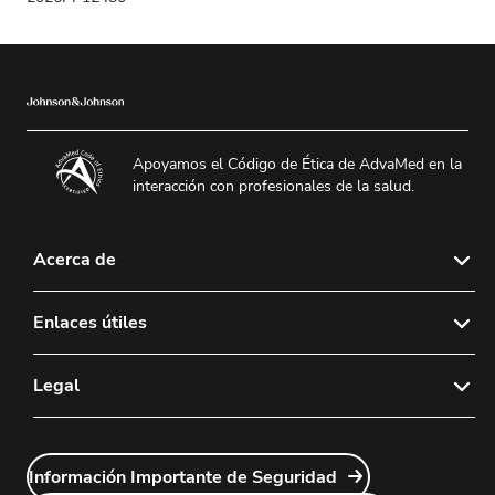
Apoyamos el Código de Ética de AdvaMed en la
interacción con profesionales de la salud.
Acerca de
Sobre nosotros
Enlaces útiles
Noticias y Medios
Contáctenos
Legal
Política de devoluciones de lentes de contacto
Preguntas Frecuentes
Carreras
Política de Privacidad
Sales Rep Login
Información Importante de Seguridad
Política legal
Customer Service Login