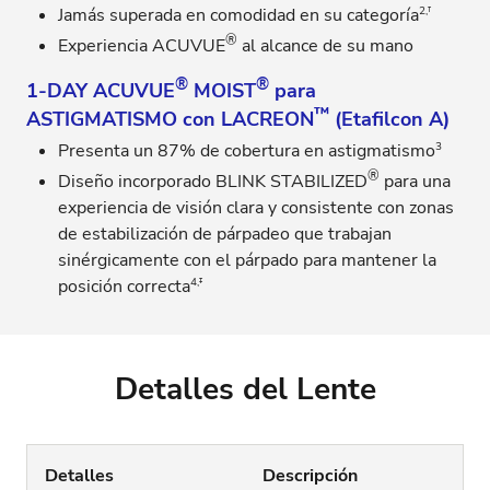
2,†
Jamás superada en comodidad en su categoría
®
Experiencia ACUVUE
al alcance de su mano
®
®
1-DAY ACUVUE
MOIST
para
™
ASTIGMATISMO con LACREON
(Etafilcon A)
3
Presenta un 87% de cobertura en astigmatismo
®
Diseño incorporado BLINK STABILIZED
para una
experiencia de visión clara y consistente con zonas
de estabilización de párpadeo que trabajan
sinérgicamente con el párpado para mantener la
4,‡
posición correcta
Detalles del Lente
Detalles
Descripción