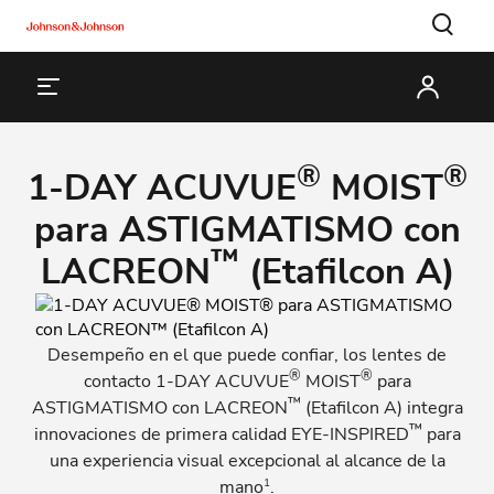
®
®
1-DAY ACUVUE
MOIST
para ASTIGMATISMO con
™
LACREON
(Etafilcon A)
Desempeño en el que puede confiar, los lentes de
®
®
contacto 1-DAY ACUVUE
MOIST
para
™
ASTIGMATISMO con LACREON
(Etafilcon A) integra
™
innovaciones de primera calidad EYE-INSPIRED
para
una experiencia visual excepcional al alcance de la
1
mano
.