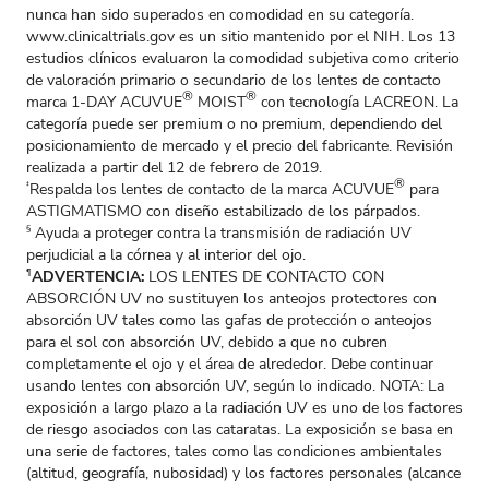
nunca han sido superados en comodidad en su categoría.
www.clinicaltrials.gov es un sitio mantenido por el NIH. Los 13
estudios clínicos evaluaron la comodidad subjetiva como criterio
de valoración primario o secundario de los lentes de contacto
®
®
marca 1-DAY ACUVUE
MOIST
con tecnología LACREON. La
categoría puede ser premium o no premium, dependiendo del
posicionamiento de mercado y el precio del fabricante. Revisión
realizada a partir del 12 de febrero de 2019.
®
Respalda los lentes de contacto de la marca ACUVUE
para
‡
ASTIGMATISMO con diseño estabilizado de los párpados.
Ayuda a proteger contra la transmisión de radiación UV
§
perjudicial a la córnea y al interior del ojo.
ADVERTENCIA:
LOS LENTES DE CONTACTO CON
¶
ABSORCIÓN UV no sustituyen los anteojos protectores con
absorción UV tales como las gafas de protección o anteojos
para el sol con absorción UV, debido a que no cubren
completamente el ojo y el área de alrededor. Debe continuar
usando lentes con absorción UV, según lo indicado. NOTA: La
exposición a largo plazo a la radiación UV es uno de los factores
de riesgo asociados con las cataratas. La exposición se basa en
una serie de factores, tales como las condiciones ambientales
(altitud, geografía, nubosidad) y los factores personales (alcance