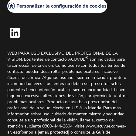
Política de Cookies
Personalizar la configuración de cookies
Mapa del sitio
Centro de Quejas de Productos
Solicitud de Información Médica
WEB PARA USO EXCLUSIVO DEL PROFESIONAL DE LA
®
VISIÓN. Los lentes de contacto ACUVUE
son indicados para
la corrección de la visión. Como ocurre con todos los lentes de
contacto, pueden desarrollar problemas oculares, inclusive
úlceras de córnea. Algunos usuarios sienten irritación, prurito o
incomodidad leves. Los lentes no deben ser prescritos si los
pacientes tienen infección ocular o sienten incomodidad, tienen
lagrimeo excesivo, alteraciones de visión, enrojecimiento u otros
problemas oculares. Producto de uso bajo prescripción del
profesional de la salud. Hecho en U.S.A. o Irlanda. Para más
información sobre uso, cuidado de mantenimiento y seguridad
consulte a un profesional de la visión, llame al centro de
atención al cliente 0800-444-2604, visite www.acuvue.com/es-
ar, escríbanos a
[email protected]
o consulte la Guía de