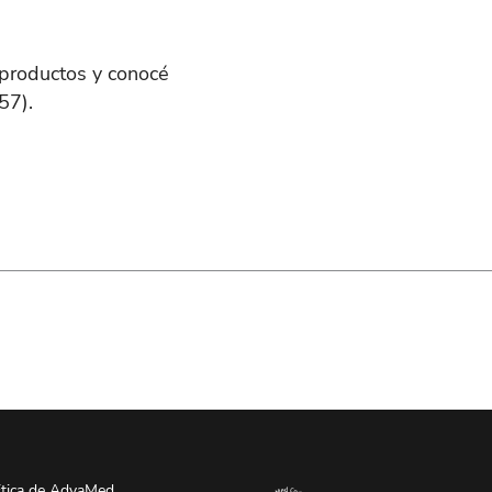
productos y conocé
57).
tica de AdvaMed