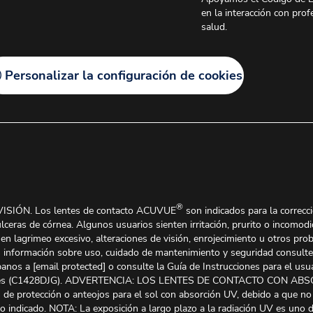
en la interacción con prof
salud.
Personalizar la configuración de cookies
®
IÓN. Los lentes de contacto ACUVUE
son indicados para la correcc
lceras de córnea. Algunos usuarios sienten irritación, prurito o incomodi
nen lagrimeo excesivo, alteraciones de visión, enrojecimiento u otros pr
s información sobre uso, cuidado de mantenimiento y seguridad consulte a
íbanos a
[email protected]
o consulte la Guía de Instrucciones para el u
ires (C1428DJG). ADVERTENCIA: LOS LENTES DE CONTACTO CON ABSO
 de protección o anteojos para el sol con absorción UV, debido a que no
 indicado. NOTA: La exposición a largo plazo a la radiación UV es uno de