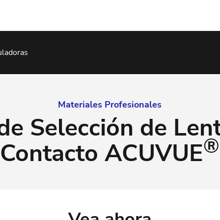
uladoras
Materiales Profesionales
de Selección de Len
®
Contacto ACUVUE
Vea ahora