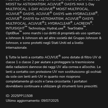
®
MOIST for ASTIGMATISM, ACUVUE
OASYS MAX 1-Day
®
MULTIFOCAL, 1-DAY ACUVUE
MOIST MULTIFOCAL,
®
®
®
ACUVUE
OASYS, ACUVUE
OASYS with HYDRACLEAR
,
®
®
ACUVUE
OASYS for ASTIGMATISM, ACUVUE
OASYS
®
®
®
MULTIFOCAL, ACUVUE
2, HYDRACLEAR
, LACREON
,
™
®
™
INTUISIGHT
Technology, HydraLuxe
, TearStable
,
™
OptiBlue
sono marchi i cui diritti di proprietà e/o uso spettano
a Johnson & Johnson e/o ad altre società del Gruppo Johnson &
Johnson, e sono protetti negli Stati Uniti ed a livello
internazionale.
®
§ Tutte le lenti a contatto ACUVUE
sono dotate di filtro UV di
classe 1 o classe 2 per aiutare a proteggere la trasmissione
delle radiazioni dannose dei raggi UV alla cornea e all’occhio. Le
lenti a contatto con protezione UV non sostituiscono gli occhiali
da sole con lenti anti-UV in quanto non ricoprono
completamente gli occhi e l’area circostante. I portatori
dovrebbero continuare a utilizzare gli strumenti loro prescritti.
ID: 2025PP11508
Ultimo aggiornamento: 09/07/2025