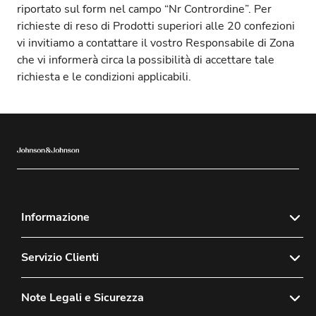
riportato sul form nel campo “Nr Contrordine”. Per
richieste di reso di Prodotti superiori alle 20 confezioni
vi invitiamo a contattare il vostro Responsabile di Zona
che vi informerà circa la possibilità di accettare tale
richiesta e le condizioni applicabili.
Informazione
®
Informazioni su ACUVUE
Servizio Clienti
Modulo Soddisfatto o Rimborsato
Il nostro impegno con te
Note Legali e Sicurezza
Contatti