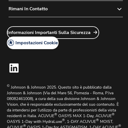
Il nostro team dedicato
Mappa del sito
Privacy Policy
Rimani In Contatto
Politica di Assistenza al Cliente
Cookie Policy
Come creare un account
Account Manager Login
Note Legali
Come ordinare i prodotti
Informazioni Importanti Sulla Sicurezza
Customer Service Login
Fogli Illustrativi
Come Restituire i Prodotti
Impostazioni Cookie
Informazioni Importanti Sulla Sicurezza
Domande Frequenti
Medical Affairs e Informazioni Mediche
©
Johnson & Johnson 2025. Questo sito è pubblicato dalla
Johnson & Johnson (Via del Mare 56, Pomezia - Roma, P.Iva
08082461008), a cura della sua divisione Johnson & Johnson
Vision, che è responsabile esclusivamente del suo contenuto. È
da intendersi per l’utilizzo da parte di professionisti della vista
®
®
residenti in Italia. ACUVUE
OASYS MAX 1-Day, ACUVUE
®
®
OASYS 1-Day with HydraLuxe
, 1-DAY ACUVUE
MOIST,
®
®
ACUVUE
OASYS 1-Day for ASTIGMATISM, 1-DAY ACUVUE