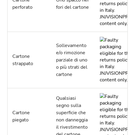
Cartone
Uno spacco nei
perforato
fori del cartone
Sollevamento
e/o rimozione
Cartone
parziale di uno
strappato
o più strati del
cartone
Qualsiasi
segno sulla
Cartone
superficie che
piegato
non danneggia
il rivestimento
del cartone