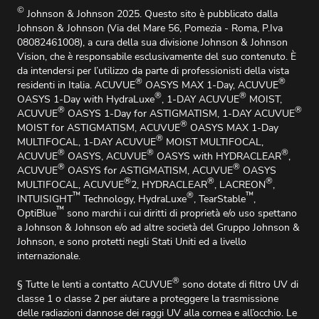
©
Johnson & Johnson 2025. Questo sito è pubblicato dalla
Johnson & Johnson (Via del Mare 56, Pomezia - Roma, P.Iva
08082461008), a cura della sua divisione Johnson & Johnson
Vision, che è responsabile esclusivamente del suo contenuto. È
da intendersi per l’utilizzo da parte di professionisti della vista
®
®
residenti in Italia. ACUVUE
OASYS MAX 1-Day, ACUVUE
®
®
OASYS 1-Day with HydraLuxe
, 1-DAY ACUVUE
MOIST,
®
®
ACUVUE
OASYS 1-Day for ASTIGMATISM, 1-DAY ACUVUE
®
MOIST for ASTIGMATISM, ACUVUE
OASYS MAX 1-Day
®
MULTIFOCAL, 1-DAY ACUVUE
MOIST MULTIFOCAL,
®
®
®
ACUVUE
OASYS, ACUVUE
OASYS with HYDRACLEAR
,
®
®
ACUVUE
OASYS for ASTIGMATISM, ACUVUE
OASYS
®
®
®
MULTIFOCAL, ACUVUE
2, HYDRACLEAR
, LACREON
,
™
®
™
INTUISIGHT
Technology, HydraLuxe
, TearStable
,
™
OptiBlue
sono marchi i cui diritti di proprietà e/o uso spettano
a Johnson & Johnson e/o ad altre società del Gruppo Johnson &
Johnson, e sono protetti negli Stati Uniti ed a livello
internazionale.
®
§ Tutte le lenti a contatto ACUVUE
sono dotate di filtro UV di
classe 1 o classe 2 per aiutare a proteggere la trasmissione
delle radiazioni dannose dei raggi UV alla cornea e all’occhio. Le