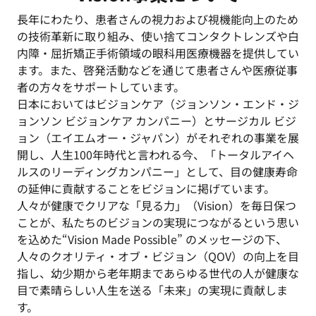
長年にわたり、患者さんの視力および視機能向上のため
の技術革新に取り組み、使い捨てコンタクトレンズや白
内障・屈折矯正手術領域の眼科用医療機器を提供してい
ます。また、啓発活動などを通じて患者さんや医療従事
者の方々をサポートしています。
日本においてはビジョンケア（ジョンソン・エンド・ジ
ョンソン ビジョンケア カンパニー）とサージカル ビジ
ョン（エイエムオー・ジャパン）がそれぞれの事業を展
開し、人生100年時代と言われる今、「トータルアイヘ
ルスのリーディングカンパニー」として、目の健康寿命
の延伸に貢献することをビジョンに掲げています。
人々が健康でクリアな「見る力」（Vision）を毎日保つ
ことが、私たちのビジョンの実現につながるという思い
を込めた“Vision Made Possible” のメッセージの下、
人々のクオリティ・オブ・ビジョン（QOV）の向上を目
指し、幼少期から老年期まであらゆる世代の人が健康な
目で素晴らしい人生を送る「未来」の実現に貢献しま
す。