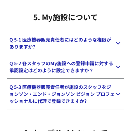
パソコン、タブレット、スマートフォンからご利用
こちらの
お問い合わせフォーム
からお問い合せ頂く
いただけます。インターネット接続環境があればお
か、ビジョン プロフェッショナル サポートデスク
5. My施設に​ついて
客様のご都合に合わせていつでもどこでも学習する
（0120-232-282 受付時間 9：00～17：30 （日・
ことが可能です。
祝日を除く））にご連絡ください。
Q 5-1 医療機器販売責任者にはどのような権限が
ありますか?
Q 5-2 各スタッフのMy施設への登録申請に対する
医療機器販売責任者は、あんしんプラン（定期便、
承認設定はどのように設定できますか？
都度便）のレポートを確認することができます。ま
た、My施設に登録申請された他のスタッフの承
認、否認をすることができます。
Q 5-3 医療機器販売責任者が施設のスタッフをジ
医療機器販売責任者がMy施設内で設定できます。
ョンソン・エンド・ジョンソン ビジョン プロフェ
Myチームの該当スタッフの名前の横にあるアイコ
ッショナルに代理で登録できますか?
ンをクリックし承認もしくは却下することができま
す。
登録されたい方がご自身でジョンソン・エンド・ジ
ョンソン ビジョン プロフェッショナルに登録する