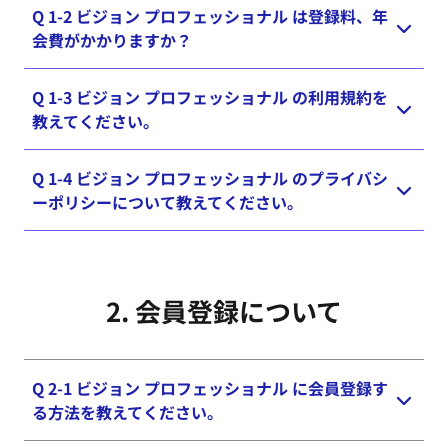
Q 1-2 ビジョン プロフェッショナル は登録料、年
ビジョン プロフェッショナルは、患者様の人生を
会費がかかりますか？
よりよいものに変えるプロフェッショナルの皆様の
お手伝いをするための、最新かつ総合的なアイケア
ソリューションを集約したプロフェッショナル向け
Q 1-3 ビジョン プロフェッショナル の利用規約を
登録料、年会費ともに無料です。
ウェブサイトです。ジョンソン・エンド・ジョンソ
教えてください。
ン ビジョンケア製品をいち早く、より深く理解で
きる製品情報、眼やコンタクトレンズについて基礎
Q 1-4 ビジョン プロフェッショナル のプライバシ
ビジョン プロフェッショナル の利用規約は
こちら
から学べるオンライントレーニングなどをワンスト
ーポリシーについて教えてください。
からご確認いただけます。
ップで提供するサービスになっています。
ビジョン プロフェッショナル のプライバシーポリ
シーは、ジョンソン・エンド・ジョンソン株式会社
2. 会員登録に​ついて
ビジョンケア カンパニーのプライバシーポリシー
に則っています。ジョンソン・エンド・ジョンソン
株式会社 ビジョンケア カンパニーのプライバシー
ポリシーは
こちら
からご確認いただけます。
Q 2-1 ビジョン プロフェッショナル に会員登録す
る方法を教えてください。