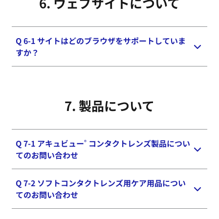
6. ウェブサイトに​ついて
ことが必要です。My施設を登録するには５桁の得
意先コードを入力し、医療機器販売責任者より承認
されることが必要になります。
Q 6-1 サイトはどのブラウザをサポートしていま
すか？
ビジョン プロフェッショナルは、下記の環境を推
奨しております。
7. 製品に​ついて
ブラウザのバージョンが低い場合は、正しく動作し
ないことがありますので、必ず推奨ブラウザをお使
いください。
Q 7-1
アキュビュー
コンタクトレンズ製品につい
®
デスクトップ：
てのお問い合わせ
Chrome - 最新バージョン
Safari - 最新バージョン
Q 7-2 ソフトコンタクトレンズ用ケア用品につい
お問い合わせフォーム
へ
てのお問い合わせ
Microsoft Edge- 最新バージョン
※ お問い合わせをいただきましてからご回答まで
Firefox - 最新バージョン
には、数日をいただくことがございますので、あら