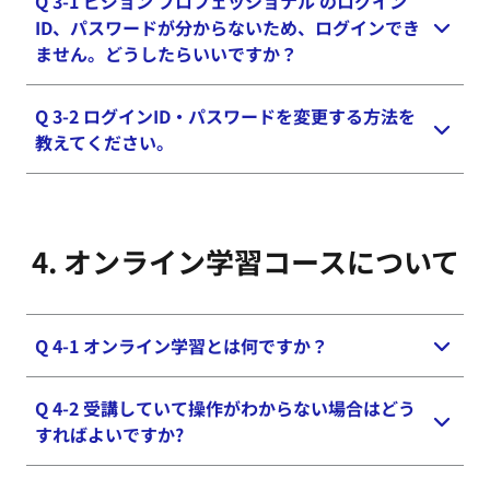
Q 3-1 ビジョン プロフェッショナル のログイン
ID、パスワードが分からないため、ログインでき
ません。どうしたらいいですか？
Q 3-2 ログインID・パスワードを変更する方法を
ログインIDはご登録されたメールアドレスになりま
教えてください。
す。
パスワードはログインページの「パスワードをお忘
れの方」からメールアドレスをご入力いただくとパ
ログイン後、「Myプロフィール」より行えます。
スワードを再設定するメールをお送りいたします。
4. オンライン学習コースに​ついて
Q 4-1 オンライン学習とは何ですか？
Q 4-2 受講していて操作がわからない場合はどう
オンライン学習とはインターネットを利用した学習
すればよいですか?
形態です。弊社のオンライン学習はマルチデバイス
に対応しており、