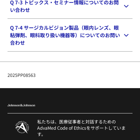
かじめご了承ください。
Q 7-3 トピックス・セミナー情報についてのお問
アキュビュー
リバイタレンズ
の製造販売元はエ
®
®
モバイル＆タブレット：
※ システム等の障害が生じることにより、返信を
い合わせ
イエムオー・ジャパン株式会社となります。
お届けできないこともございます。数日経過しても
iOS 10以降 - Safariブラウザ
当該製品へのお問い合わせは、下記お客様フリーダ
返信が届かない場合は、恐れ入りますがフリーダイ
Android 5以降 - Chromeブラウザ
イヤルをご利用ください。
Q 7-4 サージカルビジョン製品（眼内レンズ、眼
弊社担当営業にご連絡下さい。
ヤル0120-232-282（土日祝日除く 9:00～17:30）
粘弾剤、眼科取り扱い機器等）についてのお問い
までお問い合わせください。
製造販売元： エイエムオー・ジャパン株式会社
合わせ
※
アキュビュー
リバイタレンズ
のお問い合わせ
®
®
お客様フリーダイヤル：0120-525-011（土日祝日
は対象外です。
除く 9:00～17:30）
[email protected]
へお問い合わせください。
※ お問い合わせをいただきましてからご回答まで
2025PP08563
には、数日をいただくことがございますので、あら
かじめご了承ください。
※ システム等の障害が生じることにより、返信を
お届けできないこともございます。
私たちは、医療従事者と対話するための
●セミナー情報についてのお問い合わせ
AdvaMed Code of Ethicsをサポートしていま
弊社担当営業にご連絡下さい。
す。