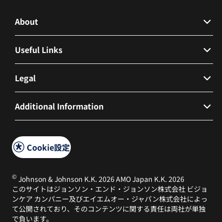
About
会社概要
Useful Links
Contact Us
Legal
FAQs
個人情報保護方針およびインターネットプライバシー
Additional Information
営業ログイン
ポリシー
管理者ログイン
利用規約
Transparency
社員はこちら
Cookie設定
Cookieポリシー
©
Johnson & Johnson K.K. 2026 AMO Japan K.K. 2026
このサイトはジョンソン・エンド・ジョンソン株式会社 ビジョ
ンケア カンパニー及びエイエムオー・ジャパン株式会社によっ
て公開されており、そのコンテンツに関する責任は両社が単独
で負います。