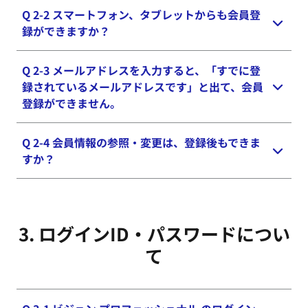
Q 2-2 スマートフォン、タブレットからも会員登
ビジョン プロフェッショナル 会員サイトトップペ
録ができますか？
ージにある「新規会員登録」から進んでください。
「会員登録のご案内」ページが表示されますので、
表示されている質問に回答してください。お客様の
Q 2-3 メールアドレスを入力すると、「すでに登
はい、できます。
ご登録状況に応じて、適切な登録手続きが案内され
録されているメールアドレスです」と出て、会員
ます。 パソコン、タブレット、スマートフォンで
登録ができません。
ご利用のメールアドレスで会員登録を行ってくださ
い。 従来型携帯電話からの会員登録はできませ
Q 2-4 会員情報の参照・変更は、登録後もできま
ご利用のメールアドレスを既にご登録いただいてい
ん。
すか？
る可能性があります。同じメールアドレスで重複し
て登録することはできません。
ログイン後、「Myプロフィール」より行えます。
ご登録状況をご確認のうえ、ご不明の場合はこちら
3. ログインID・パスワードに​つい
の
お問い合わせフォーム
からお問い合せ頂くか、ビ
ジョン プロフェッショナル サポートデスク
て
（0120-232-282 受付時間 9：00～17：30 （日・
祝日を除く））にご連絡ください。