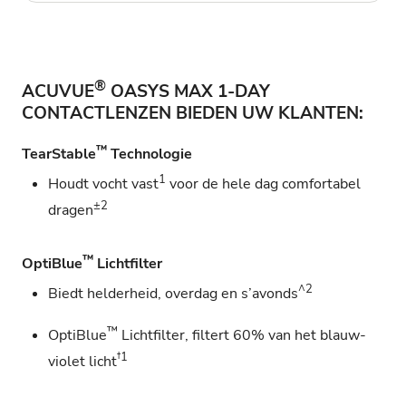
®
ACUVUE
OASYS MAX 1-DAY
CONTACTLENZEN BIEDEN UW KLANTEN:
™
TearStable
Technologie
1
Houdt vocht vast
voor de hele dag comfortabel
±2
dragen
™
OptiBlue
Lichtfilter
^2
Biedt helderheid, overdag en s’avonds
™
OptiBlue
Lichtfilter, filtert 60% van het blauw-
†1
violet licht