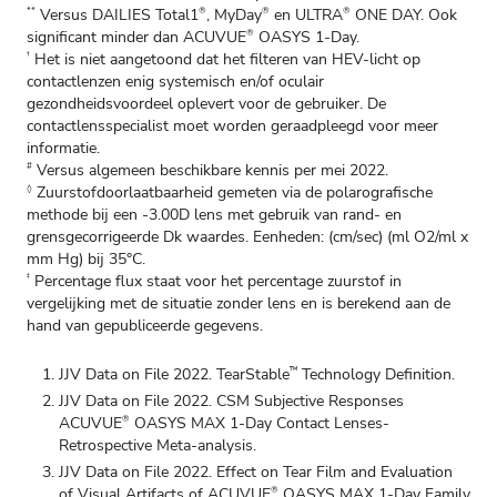
Versus DAILIES Total1
, MyDay
en ULTRA
ONE DAY. Ook
**
®
®
®
significant minder dan ACUVUE
OASYS 1-Day.
®
Het is niet aangetoond dat het filteren van HEV-licht op
†
contactlenzen enig systemisch en/of oculair
gezondheidsvoordeel oplevert voor de gebruiker. De
contactlensspecialist moet worden geraadpleegd voor meer
informatie.
Versus algemeen beschikbare kennis per mei 2022.
#
Zuurstofdoorlaatbaarheid gemeten via de polarografische
◊
methode bij een -3.00D lens met gebruik van rand- en
grensgecorrigeerde Dk waardes. Eenheden: (cm/sec) (ml O2/ml x
mm Hg) bij 35°C.
Percentage flux staat voor het percentage zuurstof in
‡
vergelijking met de situatie zonder lens en is berekend aan de
hand van gepubliceerde gegevens.
JJV Data on File 2022. TearStable
Technology Definition.
™
JJV Data on File 2022. CSM Subjective Responses
ACUVUE
OASYS MAX 1-Day Contact Lenses-
®
Retrospective Meta-analysis.
JJV Data on File 2022. Effect on Tear Film and Evaluation
of Visual Artifacts of ACUVUE
OASYS MAX 1-Day Family
®