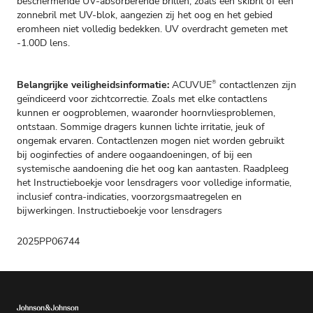
beschermende UV-absorberende brillen, zoals een skibril of een
zonnebril met UV-blok, aangezien zij het oog en het gebied
eromheen niet volledig bedekken. UV overdracht gemeten met
-1.00D lens.
Belangrijke veiligheidsinformatie:
ACUVUE
contactlenzen zijn
®
geïndiceerd voor zichtcorrectie. Zoals met elke contactlens
kunnen er oogproblemen, waaronder hoornvliesproblemen,
ontstaan. Sommige dragers kunnen lichte irritatie, jeuk of
ongemak ervaren. Contactlenzen mogen niet worden gebruikt
bij ooginfecties of andere oogaandoeningen, of bij een
systemische aandoening die het oog kan aantasten. Raadpleeg
het Instructieboekje voor lensdragers voor volledige informatie,
inclusief contra-indicaties, voorzorgsmaatregelen en
bijwerkingen.
Instructieboekje voor lensdragers
2025PP06744