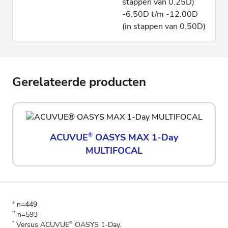
stappen van 0.25D)
-6.50D t/m -12.00D
(in stappen van 0.50D)
Gerelateerde producten
ACUVUE
®
OASYS MAX 1-Day
MULTIFOCAL
n=449
±
n=593
††
Versus ACUVUE
OASYS 1-Day.
*
®