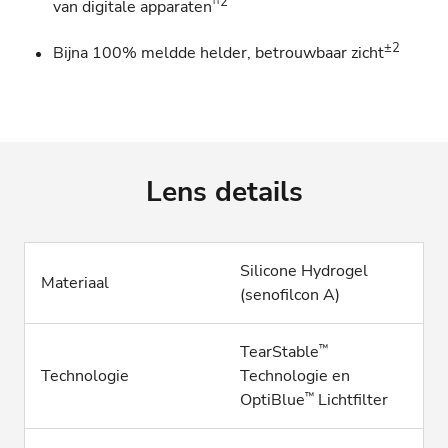
††2
van digitale apparaten
±2
Bijna 100% meldde helder, betrouwbaar zicht
Lens details
Silicone Hydrogel
Materiaal
(senofilcon A)
™
TearStable
Technologie
Technologie en
™
OptiBlue
Lichtfilter