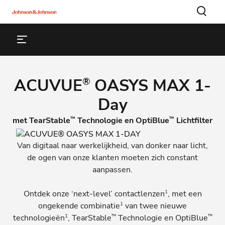
ACUVUE
OASYS MAX 1-
®
Day
™
™
met TearStable
Technologie en OptiBlue
Lichtfilter
Van digitaal naar werkelijkheid, van donker naar licht,
de ogen van onze klanten moeten zich constant
aanpassen.
1
Ontdek onze ‘next-level’ contactlenzen
, met een
1
ongekende combinatie
van twee nieuwe
1
™
™
technologieën
, TearStable
Technologie en OptiBlue