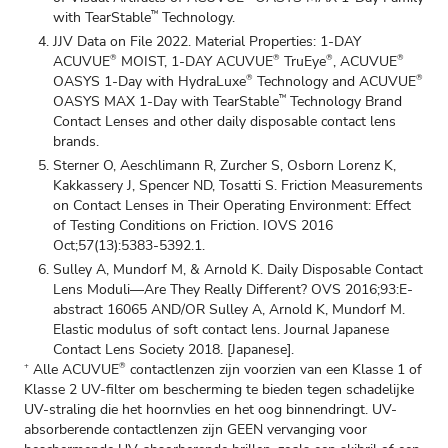
with TearStable
Technology.
™
JJV Data on File 2022. Material Properties: 1-DAY
ACUVUE
MOIST, 1-DAY ACUVUE
TruEye
, ACUVUE
®
®
®
®
OASYS 1-Day with HydraLuxe
Technology and ACUVUE
®
®
OASYS MAX 1-Day with TearStable
Technology Brand
™
Contact Lenses and other daily disposable contact lens
brands.
Sterner O, Aeschlimann R, Zurcher S, Osborn Lorenz K,
Kakkassery J, Spencer ND, Tosatti S. Friction Measurements
on Contact Lenses in Their Operating Environment: Effect
of Testing Conditions on Friction. IOVS 2016
Oct;57(13):5383-5392.1.
Sulley A, Mundorf M, & Arnold K. Daily Disposable Contact
Lens Moduli—Are They Really Different? OVS 2016;93:E-
abstract 16065 AND/OR Sulley A, Arnold K, Mundorf M.
Elastic modulus of soft contact lens. Journal Japanese
Contact Lens Society 2018. [Japanese].
Alle ACUVUE
contactlenzen zijn voorzien van een Klasse 1 of
+
®
Klasse 2 UV-filter om bescherming te bieden tegen schadelijke
UV-straling die het hoornvlies en het oog binnendringt. UV-
absorberende contactlenzen zijn GEEN vervanging voor