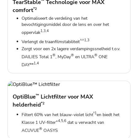
TearStable
™
Technologie voor MAX
comfort
*2
Optimaliseert de verdeling van het
bevochtigingsmiddel door de lens en over het
1,3,4
oppervlak
^^1,3
Verlengt de traanfilmstabiliteit
Zorgt voor een 2x lagere verdampingssnelheid t.o.v.
®
®
®
DAILIES Total 1
, MyDay
en ULTRA
ONE
1,4
DAY**
OptiBlue
™
Lichtfilter voor MAX
helderheid
*2
†1
Filtert 60% van het blauw-violet licht
en biedt het
+4,5,6
Klasse 1 UV-filter
dat u verwacht van
®
ACUVUE
OASYS