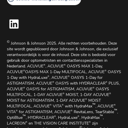
Medische Zaken en Medische Informatie
Juridische kennisgeving
Cookie beleid
©
Johnson & Johnson 2025. Alle rechten voorbehouden. Deze
site wordt gepubliceerd door Johnson & Johnson, die exclusief
verantwoordelijk is voor de inhoud. Deze site is bedoeld voor
gebruik door optometristen en contactlensspecialisten in
Nederland. ACUVUE
, ACUVUE
OASYS MAX 1-Day,
®
®
ACUVUE
OASYS MAX 1-Day MULTIFOCAL, ACUVUE
OASYS
®
®
1-Day with HydraLuxe
, ACUVUE
OASYS 1-Day for
®
®
ASTIGMATISM, ACUVUE
OASYS with HYDRACLEAR
PLUS,
®
®
ACUVUE
OASYS for ASTIGMATISM, ACUVUE
OASYS
®
®
MULTIFOCAL, 1-DAY ACUVUE
MOIST, 1-DAY ACUVUE
®
®
MOIST for ASTIGMATISM, 1-DAY ACUVUE
MOIST
®
™
MULTIFOCAL, ACUVUE
VITA
with HydraMax
, ACUVUE
®
®
®
™
VITA
for ASTIGMATISM, ACUVUE
RevitaLens, TearStable
,
®
®
™
™
OptiBlue
, HYDRACLEAR
, HydraLuxe
, HydraMax
,
®
®
LACREON
en THE VISION CARE INSTITUTE
zijn
®
®
©