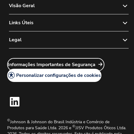
Visão Geral
Sobre nós
Links Úteis
Notícias & Mídia
Fale Conosco
Legal
Política de Vendas de Lentes de Contato
FAQs
Política de Lentes de Contato Diagnósticas
Política de Privacidade
Sales Rep Login
Carreiras
Informações Importantes de Segurança
Política Legal
Customer Service Login
Política de Cookies
Personalizar configurações de cookies
Mapa do Site
Informações Importantes de Segurança
Centro de Reclamações de Produtos
Solicitações de Informações Médicas
Guia de Instruções de Uso
©
Johnson & Johnson do Brasil Indústria e Comércio de
©
Produtos para Saúde Ltda. 2026 e
JJSV Produtos Óticos Ltda.
2026. Todos os direitos reservados. Este site é publicado pela