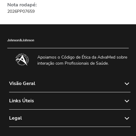
Nota rodapé:
2026PP07659
Apoiamos o Código de Ética da AdvaMed sobre
interação com Profissionais de Saúde.
Visão Geral
Sobre nós
Links Úteis
Notícias & Mídia
Fale Conosco
Legal
Política de Vendas de Lentes de Contato
FAQs
Política de Lentes de Contato Diagnósticas
Política de Privacidade