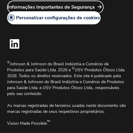
Sales Rep Login
Carreiras
Informações Importantes de Segurança
Política Legal
Customer Service Login
Política de Cookies
Personalizar configurações de cookies
Mapa do Site
Informações Importantes de Segurança
Centro de Reclamações de Produtos
Solicitações de Informações Médicas
Guia de Instruções de Uso
©
Johnson & Johnson do Brasil Indústria e Comércio de
©
Produtos para Saúde Ltda. 2026 e
JJSV Produtos Óticos Ltda.
2026. Todos os direitos reservados. Este site é publicado pela
Johnson & Johnson do Brasil Indústria e Comércio de Produtos
para Saúde Ltda. e JJSV Produtos Óticos Ltda., responsáveis
pelo seu conteúdo.
As marcas registradas de terceiros usadas neste documento são
marcas registradas de seus respectivos proprietários.
™
Vision Made Possible