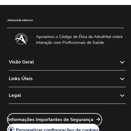
Apoiamos o Código de Ética da AdvaMed sobre
interação com Profissionais de Saúde.
Visão Geral
Sobre nós
Links Úteis
Notícias & Mídia
Fale Conosco
Legal
Política de Vendas de Lentes de Contato
FAQs
Política de Lentes de Contato Diagnósticas
Política de Privacidade
Sales Rep Login
Carreiras
Informações Importantes de Segurança
Política Legal
Customer Service Login
Política de Cookies
Personalizar configurações de cookies