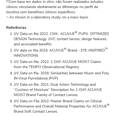
††Com base em dados in vitro; não foram realizados estudos
clínicos vinculando diretamente as diferenças no perfil da
lisozima com benefícios clínicos específicos.
¬ As shown in a laboratory study; on a mass basis.
Referências
®
JJV Data on file 2022. CSM- ACUVUE
PUPIL OPTIMIZED
DESIGN Technology: JJVC contact lenses, design features,
and associated benefits.
®
™
JJV data on file 2024: ACUVUE
Brand - EYE-INSPIRED
INNOVATIONS
JJV Data on file, 2022. 1-DAY ACUVUE MOIST Claims
from the TEMPO Observational Registry
JJV Data on file, 2018. Similarities between Mucin and Poly
(N-Vinyl Pyrrolidone) (PVP)
JJV Data on file, 2021. Dual Action Technology and
“Cushion of Moisture” Description for 1-DAY ACUVUE
MOIST Brand Family of Contact Lenses.
JJV Data on File 2022: Master Brand Claims on Clinical
®
Performance and Overall Material Properties for ACUVUE
Brand Soft Contact Lenses.