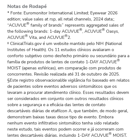
Notas de Rodapé
* Fonte: Euromonitor International Limited; Eyewear 2026
edition; value sales at rsp, all retail channels, 2024 data;;
®
“ACUVUE
family of brands” represents aggregated sales of
®
®
the following brands: 1-day ACUVUE
, ACUVUE
Oasys,
®
®
ACUVUE
Vita, and ACUVUE
2.
‡ ClinicalTrials.gov é um website mantido pelo NIH (National
Institutes of Health). Os 11 estudos clínicos avaliaram o
conforto subjetivo como desfecho primário ou secundário para a
®
família de produtos de lentes de contato 1-DAY ACUVUE
MOIST (apenas esféricas), em comparação com produtos de
concorrentes. Revisão realizada até 31 de outubro de 2025.
§Este registro observacional/de vigilância foi baseado em relatos
de pacientes sobre eventos adversos sintomáticos que os
levaram a procurar atendimento clínico. Esses resultados devem
ser considerados em conjunto com outros resultados clínicos
sobre a segurança e a eficácia das lentes de contato
descartáveis diárias de etafilcon A, que também, de modo geral,
demonstram baixas taxas desse tipo de evento. Embora
nenhum evento infiltrativo sintomático tenha sido relatado
neste estudo, tais eventos podem ocorrer e já ocorreram com
®
lentes descartáveis diárias, incluindo 1-DAY ACUVUE
MOIST,