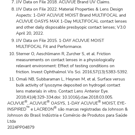
JJV Data on File 2018. ACUVUE Brand UV Claims.
JJV Data on File 2022. Material Properties & Lens Design
Aspects: 1-DAY ACUVUE MOIST Brand MULTIFOCAL and
ACUVUE OASYS MAX 1-Day MULTIFOCAL contact lenses
and other daily disposable presbyopic contact lenses; V3.0
April 20, 2022.
JJV Data on File 2015. 1-DAY ACUVUE MOIST
MULTIFOCAL Fit and Performance
.
Sterner O, Aeschlimann R, Zurcher S, et al. Friction
measurements on contact lenses in a physiologically
relevant environment: Effect of testing conditions on
friction. Invest Ophthalmol Vis Sci. 2016,57(13):5383-5392.
Omali NB, Subbaraman L, Heynen M, et al. Surface versus
bulk activity of lysozyme deposited on hydrogel contact
lens materials in vitro. Contact Lens Anterior Eye.
2018;41(4):329-334.doi: 10.1016/j.clae.2018.03.005.
®
®
®
ACUVUE
, ACUVUE
OASYS, 1-DAY ACUVUE
MOIST, EYE-
™
®
INSPIRED
e LACREON
são marcas registradas da Johnson &
Johnson do Brasil Indústria e Comércio de Produtos para Saúde
Ltda
2024PP04879