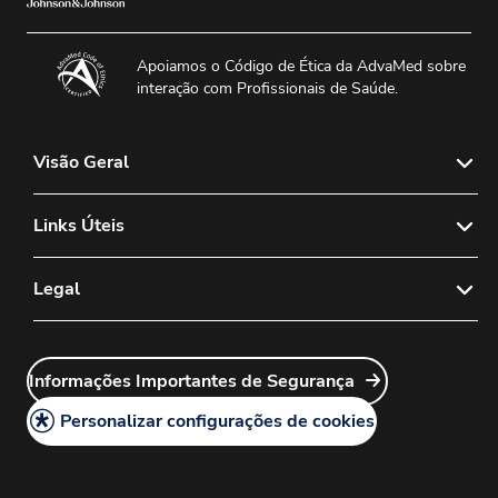
Apoiamos o Código de Ética da AdvaMed sobre
interação com Profissionais de Saúde.
Visão Geral
Sobre nós
Links Úteis
Notícias & Mídia
Fale Conosco
Legal
Política de Vendas de Lentes de Contato
FAQs
Política de Lentes de Contato Diagnósticas
Política de Privacidade
Sales Rep Login
Carreiras
Informações Importantes de Segurança
Política Legal
Customer Service Login
Política de Cookies
Personalizar configurações de cookies
Mapa do Site
Informações Importantes de Segurança
Centro de Reclamações de Produtos