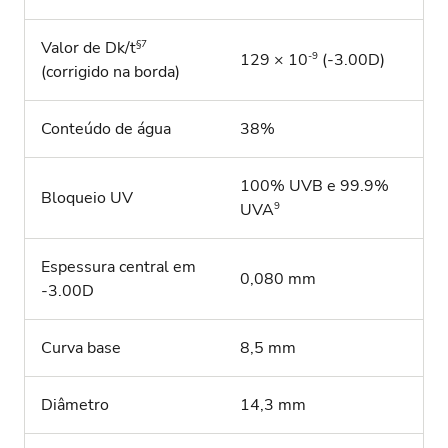
§7
Valor de Dk/t
-9
129 × 10
(-3.00D)
(corrigido na borda)
Conteúdo de água
38%
100% UVB e 99.9%
Bloqueio UV
9
UVA
Espessura central em
0,080 mm
-3.00D
Curva base
8,5 mm
Diâmetro
14,3 mm