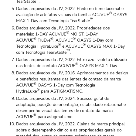
TearStable
.
Dados arquivados da JJV, 2022. Efeito no filme lacrimal e
®
avaliação de artefatos visuais da família ACUVUE
OASYS
™
MAX 1‑Day com Tecnologia TearStable
.
Dados arquivados da JJV, 2022. Propriedades dos
®
materiais: 1‑DAY ACUVUE
MOIST, 1‑DAY
®
®
®
ACUVUE
TruEye
, ACUVUE
OASYS 1‑Day com
®
®
Tecnologia HydraLuxe
e ACUVUE
OASYS MAX 1‑Day
™
com Tecnologia TearStable
.
Dados arquivados da JJV, 2022. Filtro azul‑violeta utilizado
®
nas lentes de contato ACUVUE
OASYS MAX 1‑Day.
Dados arquivados da JJV, 2016. Aprimoramentos de design
e benefícios resultantes das lentes de contato da marca
®
ACUVUE
OASYS 1‑Day com Tecnologia
®
HydraLuxe
para ASTIGMATISMO.
Dados arquivados da JJV, 2024. Sucesso geral de
adaptação, posição de orientação, estabilidade rotacional e
desempenho visual das lentes de contato da marca
®
ACUVUE
para astigmatismo.
Dados arquivados da JJV, 2022. Claims de marca principal
sobre o desempenho clínico e as propriedades gerais do