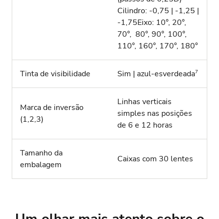
Cilindro: -0,75 | -1,25 |
-1,75Eixo: 10°, 20°,
70°, 80°, 90°, 100°,
110°, 160°, 170°, 180°
7
Tinta de visibilidade
Sim | azul‑esverdeada
Linhas verticais
Marca de inversão
simples nas posições
(1,2,3)
de 6 e 12 horas
Tamanho da
Caixas com 30 lentes
embalagem