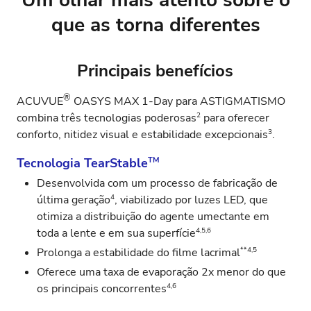
Um olhar mais atento sobre o
que as torna diferentes
Principais benefícios
®
ACUVUE
OASYS MAX 1‑Day para ASTIGMATISMO
2
combina três tecnologias poderosas
para oferecer
3
conforto, nitidez visual e estabilidade excepcionais
.
Tecnologia TearStable
TM
Desenvolvida com um processo de fabricação de
4
última geração
, viabilizado por luzes LED, que
otimiza a distribuição do agente umectante em
4,5,6
toda a lente e em sua superfície
**4,5
Prolonga a estabilidade do filme lacrimal
Oferece uma taxa de evaporação 2x menor do que
4,6
os principais concorrentes