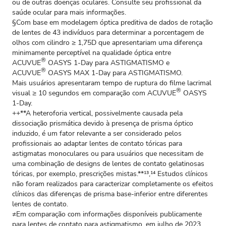
ou de outras doenças oculares. Consulte seu profissional da
saúde ocular para mais informações.
§Com base em modelagem óptica preditiva de dados de rotação
de lentes de 43 indivíduos para determinar a porcentagem de
olhos com cilindro ≥ 1,75D que apresentariam uma diferença
minimamente perceptível na qualidade óptica entre
®
ACUVUE
OASYS 1‑Day para ASTIGMATISMO e
®
ACUVUE
OASYS MAX 1‑Day para ASTIGMATISMO.
Mais usuários apresentaram tempo de ruptura do filme lacrimal
®
visual ≥ 10 segundos em comparação com ACUVUE
OASYS
1‑Day.
++**A heteroforia vertical, possivelmente causada pela
dissociação prismática devido à presença de prisma óptico
induzido, é um fator relevante a ser considerado pelos
profissionais ao adaptar lentes de contato tóricas para
astigmatas monoculares ou para usuários que necessitam de
uma combinação de designs de lentes de contato gelatinosas
tóricas, por exemplo, prescrições mistas.**¹³,¹⁴ Estudos clínicos
não foram realizados para caracterizar completamente os efeitos
clínicos das diferenças de prisma base‑inferior entre diferentes
lentes de contato.
≠Em comparação com informações disponíveis publicamente
para lentes de contato para astigmatismo, em julho de 2023.