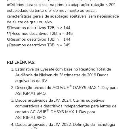
αCritérios para sucesso na primeira adaptação: rotação ≤ 20°,
estabilidade da lente ≤ 5° de movimento ao piscar;
características gerais de adaptação aceitáveis, sem necessidade
de ajuste de grau ou eixo.
$Resumos descritivos T2B: n ≥ 144
¶¶Resumos descritivos T2B: n = 345
€Resumos descritivos T3B: n = 144
µResumos descritivos T3B: n = 349
REFERÊNCIAS
:
Estimativa da Eyesafe com base no Relatório Total de
Audiência da Nielsen do 3º trimestre de 2019.Dados
arquivados da JJV.
®
Descrição técnica do ACUVUE
OASYS MAX 1‑Day para
ASTIGMATISMO.
Dados arquivados da JJV, 2024. Claims subjetivos
comparativos e descritivos independentes para lentes de
®
contato ACUVUE
OASYS MAX 1‑Day para
ASTIGMATISMO.
Dados arquivados da JJV, 2022. Definição da Tecnologia
™