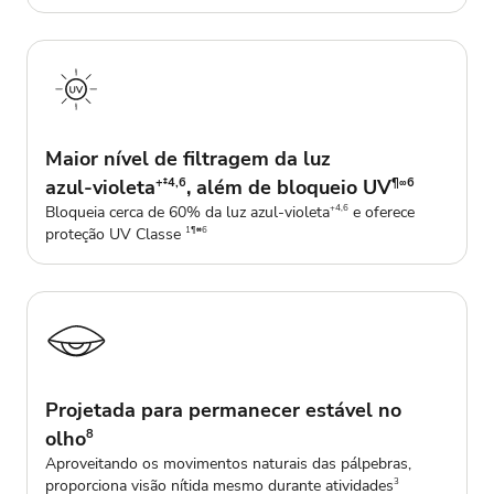
Maior nível de filtragem da luz
azul‑violeta
+‡4,6
, além de bloqueio UV
¶∞6
Bloqueia cerca de 60% da luz azul‑violeta
e oferece
+4,6
proteção UV Classe
1¶∞6
Projetada para permanecer estável no
olho
8
Aproveitando os movimentos naturais das pálpebras,
proporciona visão nítida mesmo durante atividades
3