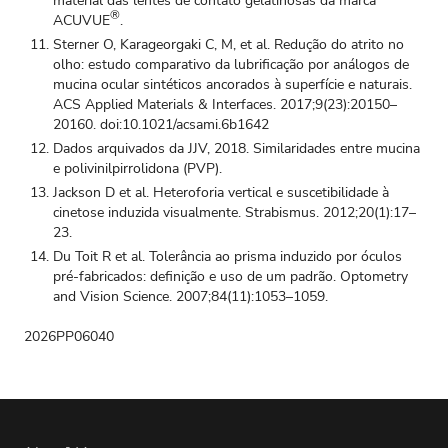
material das lentes de contato gelatinosas da marca
®
ACUVUE
.
Sterner O, Karageorgaki C, M, et al. Redução do atrito no
olho: estudo comparativo da lubrificação por análogos de
mucina ocular sintéticos ancorados à superfície e naturais.
ACS Applied Materials & Interfaces. 2017;9(23):20150–
20160. doi:10.1021/acsami.6b1642
Dados arquivados da JJV, 2018. Similaridades entre mucina
e polivinilpirrolidona (PVP).
Jackson D et al. Heteroforia vertical e suscetibilidade à
cinetose induzida visualmente. Strabismus. 2012;20(1):17–
23.
Du Toit R et al. Tolerância ao prisma induzido por óculos
pré‑fabricados: definição e uso de um padrão. Optometry
and Vision Science. 2007;84(11):1053–1059.
2026PP06040