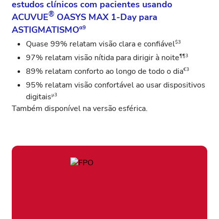
estudos clínicos com pacientes usando
®
ACUVUE
OASYS MAX 1‑Day para
ASTIGMATISMO
α9
$3
Quase 99% relatam visão clara e confiável
¶¶3
97% relatam visão nítida para dirigir à noite
€3
89% relatam conforto ao longo de todo o dia
95% relatam visão confortável ao usar dispositivos
µ3
digitais
Também disponível na versão
esférica
.