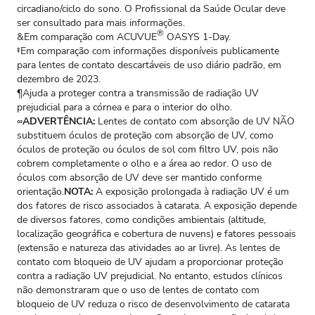
circadiano/ciclo do sono. O Profissional da Saúde Ocular deve
ser consultado para mais informações.
®
&Em comparação com ACUVUE
OASYS 1‑Day.
‡Em comparação com informações disponíveis publicamente
para lentes de contato descartáveis de uso diário padrão, em
dezembro de 2023.
¶Ajuda a proteger contra a transmissão de radiação UV
prejudicial para a córnea e para o interior do olho.
∞
ADVERTÊNCIA:
Lentes de contato com absorção de UV NÃO
substituem óculos de proteção com absorção de UV, como
óculos de proteção ou óculos de sol com filtro UV, pois não
cobrem completamente o olho e a área ao redor. O uso de
óculos com absorção de UV deve ser mantido conforme
orientação.
NOTA:
A exposição prolongada à radiação UV é um
dos fatores de risco associados à catarata. A exposição depende
de diversos fatores, como condições ambientais (altitude,
localização geográfica e cobertura de nuvens) e fatores pessoais
(extensão e natureza das atividades ao ar livre). As lentes de
contato com bloqueio de UV ajudam a proporcionar proteção
contra a radiação UV prejudicial. No entanto, estudos clínicos
não demonstraram que o uso de lentes de contato com
bloqueio de UV reduza o risco de desenvolvimento de catarata