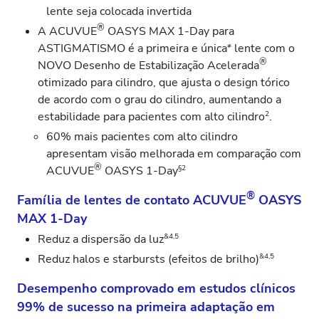
lente seja colocada invertida
®
A ACUVUE
OASYS MAX 1‑Day para
≠
ASTIGMATISMO é a primeira e única
lente com o
®
NOVO Desenho de Estabilização Acelerada
otimizado para cilindro, que ajusta o design tórico
de acordo com o grau do cilindro, aumentando a
2
estabilidade para pacientes com alto cilindro
.
60% mais pacientes com alto cilindro
apresentam visão melhorada em comparação com
®
§2
ACUVUE
OASYS 1‑Day
®
Família de lentes de contato ACUVUE
OASYS
MAX 1‑Day
&4,5
Reduz a dispersão da luz
&4,5
Reduz halos e starbursts (efeitos de brilho)
Desempenho comprovado em estudos clínicos
99% de sucesso na primeira adaptação em