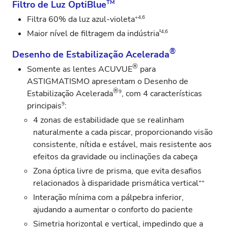
Filtro de Luz OptiBlue
TM
+4,6
Filtra 60% da luz azul‑violeta
‡4,6
Maior nível de filtragem da indústria
®
Desenho de Estabilização Acelerada
®
Somente as lentes ACUVUE
para
ASTIGMATISMO apresentam o Desenho de
®
9
Estabilização Acelerada
, com 4 características
9
principais
:
4 zonas de estabilidade que se realinham
naturalmente a cada piscar, proporcionando visão
consistente, nítida e estável, mais resistente aos
efeitos da gravidade ou inclinações da cabeça
Zona óptica livre de prisma, que evita desafios
++
relacionados à disparidade prismática vertical
Interação mínima com a pálpebra inferior,
ajudando a aumentar o conforto do paciente
Simetria horizontal e vertical, impedindo que a