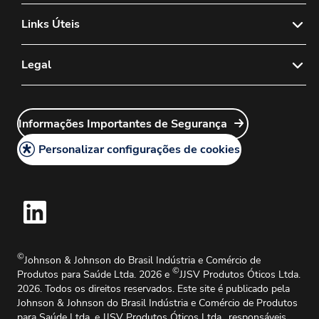
Sobre nós
Links Úteis
Notícias & Mídia
Fale Conosco
Legal
Política de Vendas de Lentes de Contato
FAQs
Política de Lentes de Contato Diagnósticas
Política de Privacidade
Sales Rep Login
Carreiras
Informações Importantes de Segurança
Política Legal
Customer Service Login
Política de Cookies
Personalizar configurações de cookies
Mapa do Site
Informações Importantes de Segurança
Centro de Reclamações de Produtos
Solicitações de Informações Médicas
Guia de Instruções de Uso
©
Johnson & Johnson do Brasil Indústria e Comércio de
©
Produtos para Saúde Ltda. 2026 e
JJSV Produtos Óticos Ltda.
2026. Todos os direitos reservados. Este site é publicado pela
Johnson & Johnson do Brasil Indústria e Comércio de Produtos
para Saúde Ltda. e JJSV Produtos Óticos Ltda., responsáveis