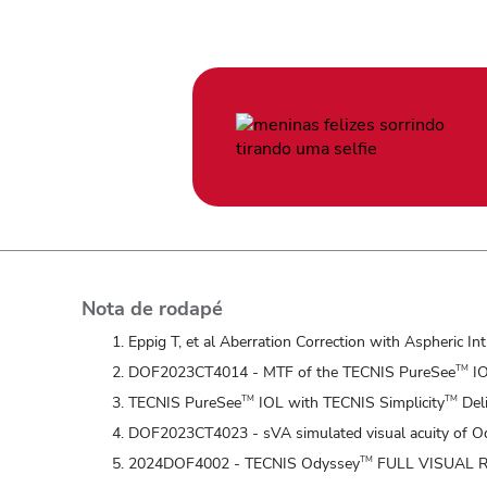
Nota de rodapé
Eppig T, et al Aberration Correction with Aspheric 
DOF2023CT4014 - MTF of the TECNIS PureSee
IO
TM
TECNIS PureSee
IOL with TECNIS Simplicity
Deli
TM
TM
DOF2023CT4023 - sVA simulated visual acuity of O
2024DOF4002 - TECNIS Odyssey
FULL VISUAL 
TM