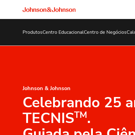
Produtos
Centro Educacional
Centro de Negócios
Cal
Johnson & Johnson
Celebrando 25 a
TECNIS
.
TM
Guiada pela Ciên