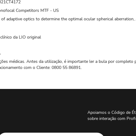
F2021CT4172
ofocal Competitors MTF - US
e of adaptive optics to determine the optimal ocular spherical aberration
ínico da LIO original
7
ições médicas. Antes da utilização, é importante ler a bula por completo 
lacionamento com o Cliente: 0800 55 86891.
Apoiamos o Código de Ét
sobre interação com Profi