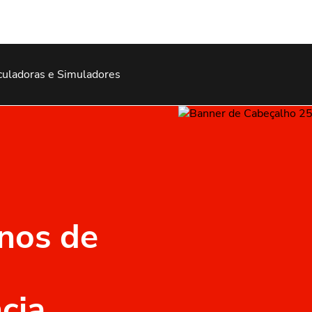
culadoras e Simuladores
nos de
cia.