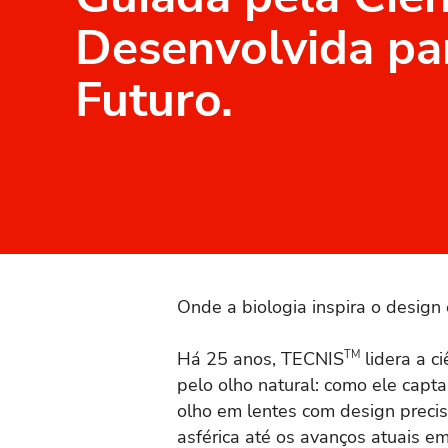
Desenvolvida pa
Futuro.
Onde a biologia inspira o design 
Há 25 anos, TECNIS
TM
lidera a c
pelo olho natural: como ele capta
olho em lentes com design preci
asférica até os avanços atuais e