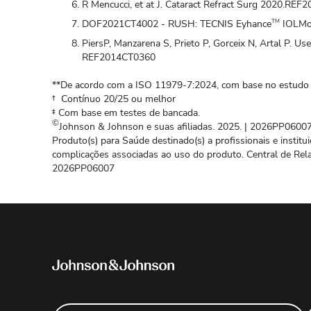
R Mencucci, et at J. Cataract Refract Surg 2020.RE
DOF2021CT4002 - RUSH: TECNIS Eyhance
IOLMon
TM
PiersP, Manzarena S, Prieto P, Gorceix N, Artal P. Us
REF2014CT0360
**De acordo com a ISO 11979-7:2024, com base no estudo cl
† Contínuo 20/25 ou melhor
‡ Com base em testes de bancada.
©
Johnson & Johnson e suas afiliadas. 2025. | 2026PP0600
Produto(s) para Saúde destinado(s) a profissionais e institu
complicações associadas ao uso do produto. Central de Re
2026PP06007