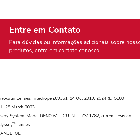
Entre em Contato
Para dúvidas ou informações adicionais sobre noss
produtos, entre em contato conosco
Intraocular Lenses. Intechopen.89361. 14 Oct 2019. 2024REF5180
L. 28 March 2023.
very System, Model DEN00V - DfU INT - Z311782, current revision.
dyssey
lenses
TM
RANGE IOL